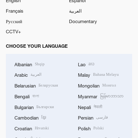
English
Español
Français
العربية
Русский
Documentary
CCTV+
CHOOSE YOUR LANGUAGE
Shqip
ລາວ
Albanian
Lao
العربية
Bahasa Melayu
Arabic
Malay
Беларуская
Монгол
Belarusian
Mongolian
বাংলা
မြန်မာဘာသာ
Bengali
Myanmar
Български
नेपाली
Bulgarian
Nepali
ខ្មែរ
فارسی
Cambodian
Persian
Hrvatski
Polski
Croatian
Polish