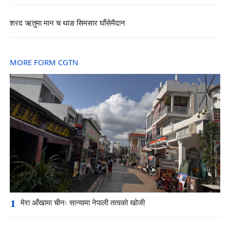
शरद ऋतुमा मान च थाङ सिमसार घाँसेमैदान
MORE FORM CGTN
1
मेरा आँखामा चीनः सान्यामा नेपाली तत्वको खोजी