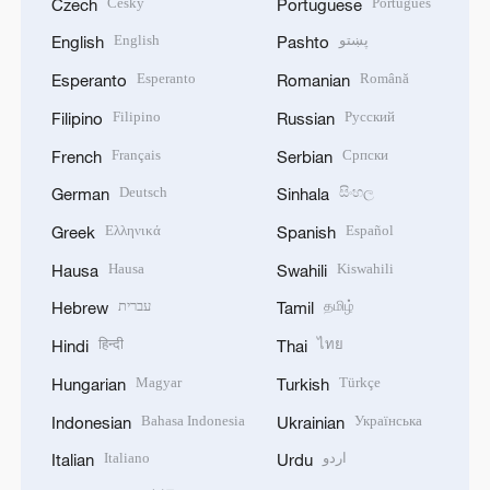
Český
Português
Czech
Portuguese
English
پښتو
English
Pashto
Esperanto
Română
Esperanto
Romanian
Filipino
Русский
Filipino
Russian
Français
Српски
French
Serbian
Deutsch
සිංහල
German
Sinhala
Ελληνικά
Español
Greek
Spanish
Hausa
Kiswahili
Hausa
Swahili
עברית
தமிழ்
Hebrew
Tamil
हिन्दी
ไทย
Hindi
Thai
Magyar
Türkçe
Hungarian
Turkish
Bahasa Indonesia
Українська
Indonesian
Ukrainian
Italiano
اردو
Italian
Urdu