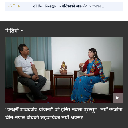
सार्वजनिक
बाँकी
सी चिन फिङद्वारा अमेरिकाको आइओवा राज्यका
साथीहरूलाई वसन्त चाडको शुभकामना कार्ड पठाइएको
चिनियाँ केन्द्रिय विभागहरूबाट सिचाङ भूकम्प प्रभावित
क्षेत्रमा पठाइएका पहिलो खेपको राहत सामग्री पुग्यो
भिडियो
“पन्ध्रौँ पञ्चवर्षीय योजना” को हरित नक्सा प्रस्तुत, नयाँ ऊर्जामा
चीन-नेपाल बीचको सहकार्यको नयाँ अवसर