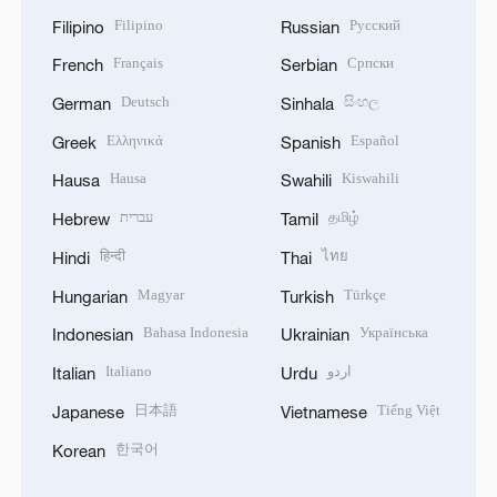
Filipino
Русский
Filipino
Russian
Français
Српски
French
Serbian
Deutsch
සිංහල
German
Sinhala
Ελληνικά
Español
Greek
Spanish
Hausa
Kiswahili
Hausa
Swahili
עברית
தமிழ்
Hebrew
Tamil
हिन्दी
ไทย
Hindi
Thai
Magyar
Türkçe
Hungarian
Turkish
Bahasa Indonesia
Українська
Indonesian
Ukrainian
Italiano
اردو
Italian
Urdu
日本語
Tiếng Việt
Japanese
Vietnamese
한국어
Korean