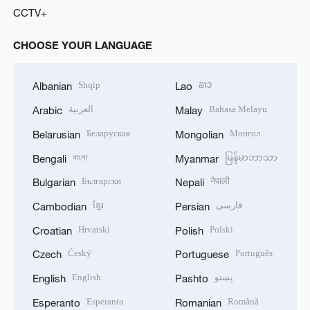
CCTV+
CHOOSE YOUR LANGUAGE
Shqip
ລາວ
Albanian
Lao
العربية
Bahasa Melayu
Arabic
Malay
Беларуская
Монгол
Belarusian
Mongolian
বাংলা
မြန်မာဘာသာ
Bengali
Myanmar
Български
नेपाली
Bulgarian
Nepali
ខ្មែរ
فارسی
Cambodian
Persian
Hrvatski
Polski
Croatian
Polish
Český
Português
Czech
Portuguese
English
پښتو
English
Pashto
Esperanto
Română
Esperanto
Romanian