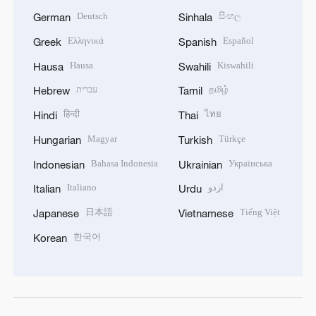
Deutsch
සිංහල
German
Sinhala
Ελληνικά
Español
Greek
Spanish
Hausa
Kiswahili
Hausa
Swahili
עברית
தமிழ்
Hebrew
Tamil
हिन्दी
ไทย
Hindi
Thai
Magyar
Türkçe
Hungarian
Turkish
Bahasa Indonesia
Українська
Indonesian
Ukrainian
Italiano
اردو
Italian
Urdu
日本語
Tiếng Việt
Japanese
Vietnamese
한국어
Korean