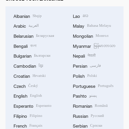
Shqip
ລາວ
Albanian
Lao
العربية
Bahasa Melayu
Arabic
Malay
Беларуская
Монгол
Belarusian
Mongolian
বাংলা
မြန်မာဘာသာ
Bengali
Myanmar
Български
नेपाली
Bulgarian
Nepali
ខ្មែរ
فارسی
Cambodian
Persian
Hrvatski
Polski
Croatian
Polish
Český
Português
Czech
Portuguese
English
پښتو
English
Pashto
Esperanto
Română
Esperanto
Romanian
Filipino
Русский
Filipino
Russian
Français
Српски
French
Serbian