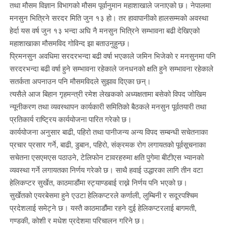
तथा मौसम विज्ञान विभागको मौसम पूर्वानुमान महाशाखाले जनाएको छ। नेपालमा
मनसुन भित्रिने सरदर मिति जुन १३ हो। तर हावापानीको हालसम्मको अवस्था
हेर्दा यस वर्ष जुन १३ भन्दा अघि नै मनसुन भित्रिने सम्भावना बढी देखिएको
महाशाखाका मौसमविद गोविन्द झा बताउनुहुन्छ।
प्रिमनसुन अवधिमा सरदरभन्दा बढी वर्षा भएकाले जमिन भिजेको र मनसुनमा पनि
सरदरभन्दा बढी वर्षा हुने सम्भावना रहेकाले जनधनको क्षति हुने सम्भावना रहेकाले
सतर्कता अपनाउन पनि मौसमविदले सुझाव दिएका छन्।
त्यसैले आज बिहान गृहमन्त्री रमेश लेखकको अध्यक्षतामा बसेको विपद जोखिम
न्यूनीकरण तथा व्यवस्थापन कार्यकारी समितिको बैठकले मनसुन पूर्वतयारी तथा
प्रतिकार्य राष्ट्रिय कार्ययोजना पारित गरेको छ।
कार्ययोजना अनुसार बाढी, पहिरो तथा पानीजन्य अन्य विपद सम्बन्धी सचेतनाका
प्रचार प्रसार गर्ने, बाढी, डुबान, पहिरो, संक्रमक रोग लगायतको पूर्वसूचनाका
सचेतना एसएमएस पठाउने, टेलिफोन टावरहरुमा क्षति पुगेमा बीटीएस भ्यानको
व्यवस्था गर्ने लगायतका निर्णय गरेको छ। साथै हवाई उद्धारका लागि तीन वटा
हेलिकप्टर सुर्खेत, काठमाडौंमा स्ट्याण्डबाई राख्ने निर्णय पनि भएको छ।
सुर्खेतको एयरबेसमा हुने एउटा हेलिकप्टरले कर्णाली, लुम्बिनी र सदूरपश्चिम
प्रदेशलाई समेट्ने छ। यस्तै काठमाडौंमा रहने दुई हेलिकप्टरलाई बागमती,
गण्डकी, कोशी र मधेश प्रदेशमा परिचालन गरिने छ।