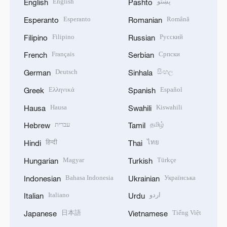
English
پښتو
English
Pashto
Esperanto
Română
Esperanto
Romanian
Filipino
Русский
Filipino
Russian
Français
Српски
French
Serbian
Deutsch
සිංහල
German
Sinhala
Ελληνικά
Español
Greek
Spanish
Hausa
Kiswahili
Hausa
Swahili
עברית
தமிழ்
Hebrew
Tamil
हिन्दी
ไทย
Hindi
Thai
Magyar
Türkçe
Hungarian
Turkish
Bahasa Indonesia
Українська
Indonesian
Ukrainian
Italiano
اردو
Italian
Urdu
日本語
Tiếng Việt
Japanese
Vietnamese