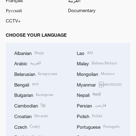
Français
العربية
Русский
Documentary
CCTV+
CHOOSE YOUR LANGUAGE
Shqip
ລາວ
Albanian
Lao
العربية
Bahasa Melayu
Arabic
Malay
Беларуская
Монгол
Belarusian
Mongolian
বাংলা
မြန်မာဘာသာ
Bengali
Myanmar
Български
नेपाली
Bulgarian
Nepali
ខ្មែរ
فارسی
Cambodian
Persian
Hrvatski
Polski
Croatian
Polish
Český
Português
Czech
Portuguese