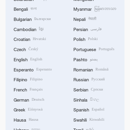
বাংলা
မြန်မာဘာသာ
Bengali
Myanmar
Български
नेपाली
Bulgarian
Nepali
ខ្មែរ
فارسی
Cambodian
Persian
Hrvatski
Polski
Croatian
Polish
Český
Português
Czech
Portuguese
English
پښتو
English
Pashto
Esperanto
Română
Esperanto
Romanian
Filipino
Русский
Filipino
Russian
Français
Српски
French
Serbian
Deutsch
සිංහල
German
Sinhala
Ελληνικά
Español
Greek
Spanish
Hausa
Kiswahili
Hausa
Swahili
עברית
தமிழ்
Hebrew
Tamil