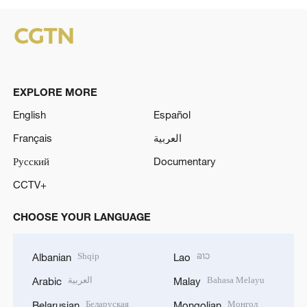
EXPLORE MORE
English
Español
Français
العربية
Русский
Documentary
CCTV+
CHOOSE YOUR LANGUAGE
Shqip
ລາວ
Albanian
Lao
العربية
Bahasa Melayu
Arabic
Malay
Беларуская
Монгол
Belarusian
Mongolian