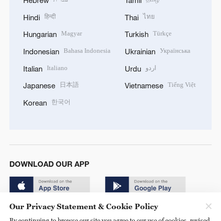
हिन्दी
ไทย
Hindi
Thai
Magyar
Türkçe
Hungarian
Turkish
Bahasa Indonesia
Українська
Indonesian
Ukrainian
Italiano
اردو
Italian
Urdu
日本語
Tiếng Việt
Japanese
Vietnamese
한국어
Korean
DOWNLOAD OUR APP
Our Privacy Statement & Cookie Policy
By continuing to browse our site you agree to our use of cookies, revised