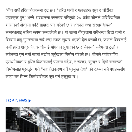
‘चीन सधैं हरित विकासमा दृढ छ। "हरित पानी र पहाडहरू सुन र चाँदीका
पहाडहरू हुन्" भन्ने अवधारणा प्रस्ताव गरिएको २० वर्षमा चीनले पारिस्थितिक
शासनको क्षेत्रमा कठिनाइहरू पार गरेको छ र विकास तथा संरक्षणबीचको
सम्बन्धलाई उचित रूपमा सम्हालेको छ। यो ऊर्जा तीव्रतामा सबैभन्दा छिटो कमी र
विश्वमा वायु गुणस्तरमा सबैभन्दा स्पष्ट सुधार भएको देश बनेको छ, जसले विश्वलाई
नयाँ हरित क्षेत्रको एक चौथाई योगदान पुर्‍याएको छ र विश्वको सबैभन्दा ठूलो र
सबैभन्दा पूर्ण नयाँ ऊर्जा उद्योग श्रृंखला निर्माण गरेको छ। चीनले पर्यावरणीय
प्राथमिकता र हरित विकासलाई पालना गर्दछ, र स्वच्छ, सुन्दर र दिगो संसारको
निर्माणलाई प्रवर्द्धन गर्न "सशक्तिकरण गर्ने प्रमुख देश" को रूपमा सबै पक्षहरूसँग
साझा तर भिन्न जिम्मेवारीहरू पूरा गर्न इच्छुक छ।
TOP NEWS