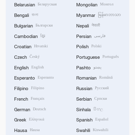
Беларуская
Монгол
Belarusian
Mongolian
বাংলা
မြန်မာဘာသာ
Bengali
Myanmar
Български
नेपाली
Bulgarian
Nepali
ខ្មែរ
فارسی
Cambodian
Persian
Hrvatski
Polski
Croatian
Polish
Český
Português
Czech
Portuguese
English
پښتو
English
Pashto
Esperanto
Română
Esperanto
Romanian
Filipino
Русский
Filipino
Russian
Français
Српски
French
Serbian
Deutsch
සිංහල
German
Sinhala
Ελληνικά
Español
Greek
Spanish
Hausa
Kiswahili
Hausa
Swahili