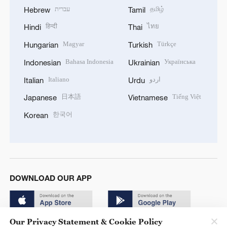
עברית
தமிழ்
Hebrew
Tamil
हिन्दी
ไทย
Hindi
Thai
Magyar
Türkçe
Hungarian
Turkish
Bahasa Indonesia
Українська
Indonesian
Ukrainian
Italiano
اردو
Italian
Urdu
日本語
Tiếng Việt
Japanese
Vietnamese
한국어
Korean
DOWNLOAD OUR APP
Our Privacy Statement & Cookie Policy