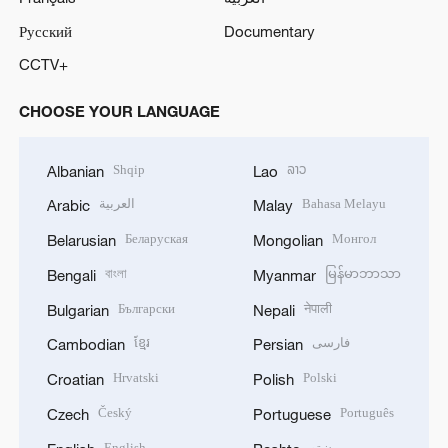
Русский
Documentary
CCTV+
CHOOSE YOUR LANGUAGE
Shqip
ລາວ
Albanian
Lao
العربية
Bahasa Melayu
Arabic
Malay
Беларуская
Монгол
Belarusian
Mongolian
বাংলা
မြန်မာဘာသာ
Bengali
Myanmar
Български
नेपाली
Bulgarian
Nepali
ខ្មែរ
فارسی
Cambodian
Persian
Hrvatski
Polski
Croatian
Polish
Český
Português
Czech
Portuguese
English
پښتو