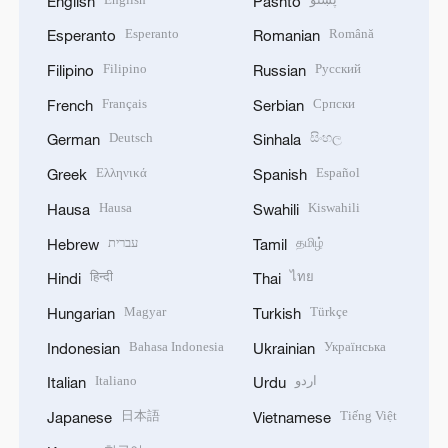
English
Pashto
Esperanto
Română
Esperanto
Romanian
Filipino
Русский
Filipino
Russian
Français
Српски
French
Serbian
Deutsch
සිංහල
German
Sinhala
Ελληνικά
Español
Greek
Spanish
Hausa
Kiswahili
Hausa
Swahili
עברית
தமிழ்
Hebrew
Tamil
हिन्दी
ไทย
Hindi
Thai
Magyar
Türkçe
Hungarian
Turkish
Bahasa Indonesia
Українська
Indonesian
Ukrainian
Italiano
اردو
Italian
Urdu
日本語
Tiếng Việt
Japanese
Vietnamese