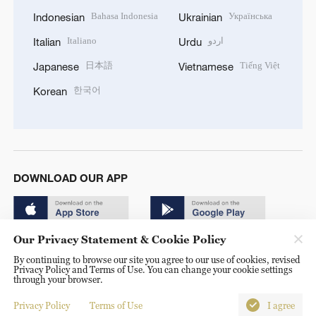
Bahasa Indonesia
Українська
Indonesian
Ukrainian
Italiano
اردو
Italian
Urdu
日本語
Tiếng Việt
Japanese
Vietnamese
한국어
Korean
DOWNLOAD OUR APP
Our Privacy Statement & Cookie Policy
By continuing to browse our site you agree to our use of cookies, revised
Privacy Policy and Terms of Use. You can change your cookie settings
through your browser.
© China Radio International.CRI. All Rights Reserved. 16A
Shijingshan Road, Beijing, China. 100040
Privacy Policy
Terms of Use
I agree