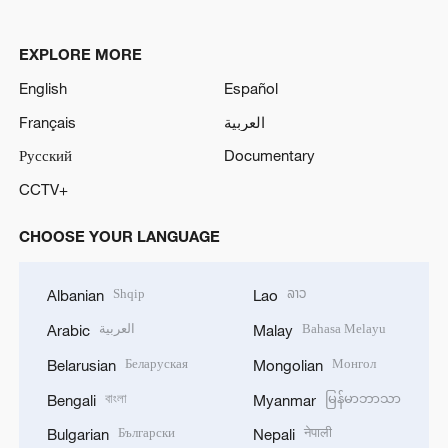
EXPLORE MORE
English
Español
Français
العربية
Русский
Documentary
CCTV+
CHOOSE YOUR LANGUAGE
Shqip
ລາວ
Albanian
Lao
العربية
Bahasa Melayu
Arabic
Malay
Беларуская
Монгол
Belarusian
Mongolian
বাংলা
မြန်မာဘာသာ
Bengali
Myanmar
Български
नेपाली
Bulgarian
Nepali