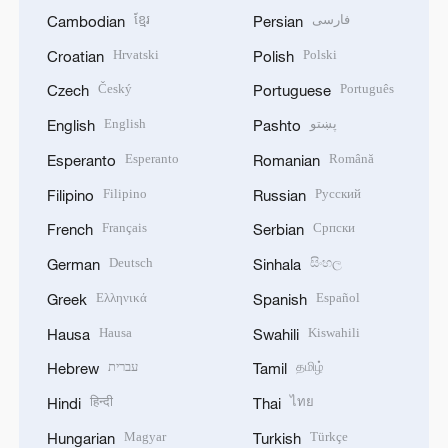
ខ្មែរ
فارسی
Cambodian
Persian
Hrvatski
Polski
Croatian
Polish
Český
Português
Czech
Portuguese
English
پښتو
English
Pashto
Esperanto
Română
Esperanto
Romanian
Filipino
Русский
Filipino
Russian
Français
Српски
French
Serbian
Deutsch
සිංහල
German
Sinhala
Ελληνικά
Español
Greek
Spanish
Hausa
Kiswahili
Hausa
Swahili
עברית
தமிழ்
Hebrew
Tamil
हिन्दी
ไทย
Hindi
Thai
Magyar
Türkçe
Hungarian
Turkish