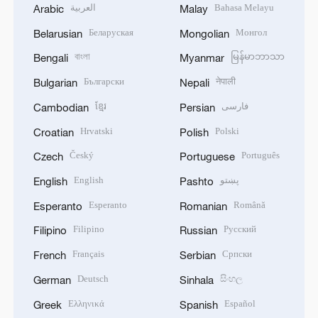
العربية
Bahasa Melayu
Arabic
Malay
Беларуская
Монгол
Belarusian
Mongolian
বাংলা
မြန်မာဘာသာ
Bengali
Myanmar
Български
नेपाली
Bulgarian
Nepali
ខ្មែរ
فارسی
Cambodian
Persian
Hrvatski
Polski
Croatian
Polish
Český
Português
Czech
Portuguese
English
پښتو
English
Pashto
Esperanto
Română
Esperanto
Romanian
Filipino
Русский
Filipino
Russian
Français
Српски
French
Serbian
Deutsch
සිංහල
German
Sinhala
Ελληνικά
Español
Greek
Spanish