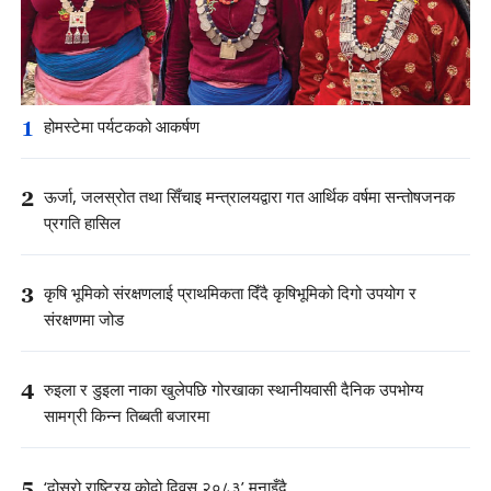
1
होमस्टेमा पर्यटकको आकर्षण
2
ऊर्जा, जलस्रोत तथा सिँचाइ मन्त्रालयद्वारा गत आर्थिक वर्षमा सन्तोषजनक
प्रगति हासिल
3
कृषि भूमिको संरक्षणलाई प्राथमिकता दिँदै कृषिभूमिको दिगो उपयोग र
संरक्षणमा जोड
4
रुइला र डुइला नाका खुलेपछि गोरखाका स्थानीयवासी दैनिक उपभोग्य
सामग्री किन्न तिब्बती बजारमा
5
‘दोस्रो राष्ट्रिय कोदो दिवस २०८३’ मनाइँदै