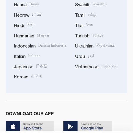
Hausa
Kiswahili
Hausa
Swahili
עברית
தமிழ்
Hebrew
Tamil
हिन्दी
ไทย
Hindi
Thai
Magyar
Türkçe
Hungarian
Turkish
Bahasa Indonesia
Українська
Indonesian
Ukrainian
Italiano
اردو
Italian
Urdu
日本語
Tiếng Việt
Japanese
Vietnamese
한국어
Korean
DOWNLOAD OUR APP