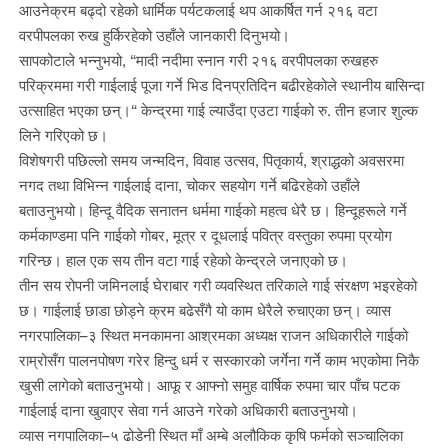
आउनेक्रम बढ्दो रहेको धार्मिक पर्यटकलाई थप आकर्षित गर्न २१६ वटा
वरपीपलका रुख हुर्किरहेको उहाँले जानकारी दिनुभयो।
सापकोटाले भन्नुभयो, “मादी नदीमा स्नान गरी २१६ वरपीपलका रुखहरु
परिक्रममा गरी गाईलाई पूजा गर्ने भिड दिनप्रतिदिन बढीरहेकोले स्थानीय बासिन्दा
उत्साहित भएका छन्।“ केन्द्रमा गाई ल्याउँदा एउटा गाईको रु. तीन हजार शुल्क
लिने गरिएको छ।
विशेषगरी पछिल्लो समय जन्मदिन, विवाह उत्सव, पितृकार्य, श्राद्धको अवसरमा
नगद तथा विभिन्न गाईलाई दाना, चोकर सहयोग गर्ने बढिरहेको उहाँले
बताउनुभयो। हिन्दू वैदिक सनातन धर्ममा गाईको महत्व धेरै छ। हिन्दूहरूले गर्ने
कर्मकाण्डमा पनि गाईको गोबर, मूत्र र दूधलाई पवित्र वस्तुका रुपमा प्रयोग
गरिन्छ। हाल एक सय तीन वटा गाई रहेको केन्द्रले जनाएको छ।
तीन सय रोपनी जमिनलाई घेराबार गरी व्यवस्थित तरिकाले गाई संरक्षण भइरहेको
छ। गाईलाई छाडा छोड्ने क्रम बढेसँगै यो काम धेरैले रुचाएका छन्। व्यास
नगरपालिका–३ स्थित मनकामना आश्रमका अध्यक्ष राजन अधिकारीले गाईको
राम्रोसँग पालनपोषण गरेर हिन्दु धर्म र सस्कारको जर्गेना गर्ने काम भएकोमा निकै
खुसी लागेको बताउनुभयो। आफू र आफ्नो समुह वार्षिक रुपमा चार पाँच पटक
गाईलाई दाना खुवाएर सेवा गर्न आउने गरेको अधिकारी बताउनुभयो।
व्यास नगपालिका–५ ढोडेनी स्थित माँ अम्बे अलौकिक कृषि फर्मको सञ्चालिका