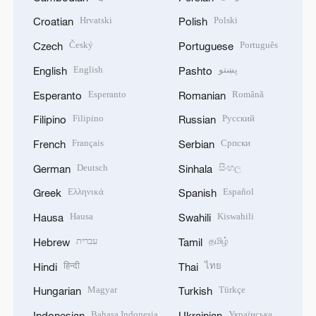
Hrvatski
Polski
Croatian
Polish
Český
Português
Czech
Portuguese
English
پښتو
English
Pashto
Esperanto
Română
Esperanto
Romanian
Filipino
Русский
Filipino
Russian
Français
Српски
French
Serbian
Deutsch
සිංහල
German
Sinhala
Ελληνικά
Español
Greek
Spanish
Hausa
Kiswahili
Hausa
Swahili
עברית
தமிழ்
Hebrew
Tamil
हिन्दी
ไทย
Hindi
Thai
Magyar
Türkçe
Hungarian
Turkish
Bahasa Indonesia
Українська
Indonesian
Ukrainian