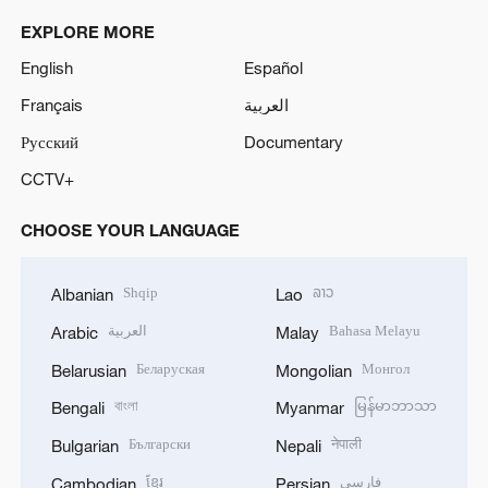
EXPLORE MORE
English
Español
Français
العربية
Русский
Documentary
CCTV+
CHOOSE YOUR LANGUAGE
Shqip
ລາວ
Albanian
Lao
العربية
Bahasa Melayu
Arabic
Malay
Беларуская
Монгол
Belarusian
Mongolian
বাংলা
မြန်မာဘာသာ
Bengali
Myanmar
Български
नेपाली
Bulgarian
Nepali
ខ្មែរ
فارسی
Cambodian
Persian