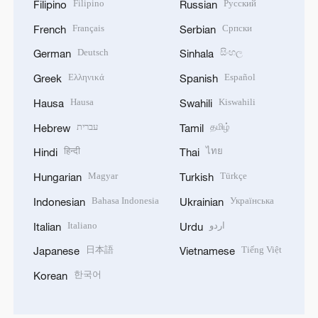
Filipino
Русский
Filipino
Russian
Français
Српски
French
Serbian
Deutsch
සිංහල
German
Sinhala
Ελληνικά
Español
Greek
Spanish
Hausa
Kiswahili
Hausa
Swahili
עברית
தமிழ்
Hebrew
Tamil
हिन्दी
ไทย
Hindi
Thai
Magyar
Türkçe
Hungarian
Turkish
Bahasa Indonesia
Українська
Indonesian
Ukrainian
Italiano
اردو
Italian
Urdu
日本語
Tiếng Việt
Japanese
Vietnamese
한국어
Korean