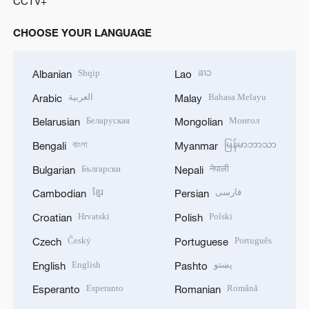
CCTV+
CHOOSE YOUR LANGUAGE
Shqip
ລາວ
Albanian
Lao
العربية
Bahasa Melayu
Arabic
Malay
Беларуская
Монгол
Belarusian
Mongolian
বাংলা
မြန်မာဘာသာ
Bengali
Myanmar
Български
नेपाली
Bulgarian
Nepali
ខ្មែរ
فارسی
Cambodian
Persian
Hrvatski
Polski
Croatian
Polish
Český
Português
Czech
Portuguese
English
پښتو
English
Pashto
Esperanto
Română
Esperanto
Romanian