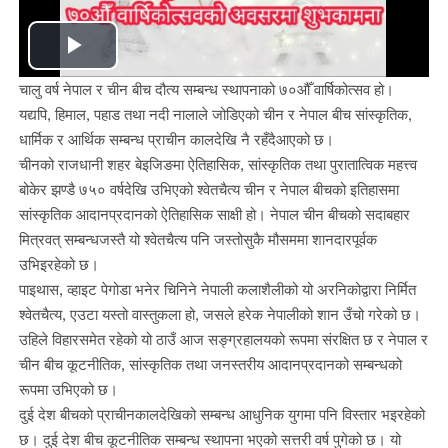
Play
चालु वर्ष नेपाल र चीन बीच दौत्य सम्बन्ध स्थापनाको ७०औँ वार्षिकोत्सव हो।
Video
यद्यपि, हिमाल, पहाड तथा नदी नालाले जोडिएको चीन र नेपाल बीच सांस्कृतिक,
धार्मिक र आर्थिक सम्बन्ध प्राचीन कालदेखि नै रहँदैआएको छ।
चीनको राजधानी शहर बेइजिङमा ऐतिहासिक, सांस्कृतिक तथा पुरातात्विक महत्त्व
बोकेर झण्डै ७५० वर्षदेखि उभिएको श्वेतचैत्य चीन र नेपाल बीचको इतिहासमा
सांस्कृतिक आदानप्रदानको ऐतिहासिक साक्षी हो। नेपाल चीन बीचको सदाबहार
मित्रवत् सम्बन्धजस्तै यो श्वेतचैत्य पनि जस्तोसुकै मौसममा शानदारपूर्वक
उभिइरहेको छ।
पाइथास, व्हाइट पेगोडा भनेर चिनिने नेपाली कलाशैलीको यो अरनिकोद्वारा निर्मित
श्वेतचैत्य, एउटा यस्तो वास्तुकला हो, जसले हरेक नेपालीको शान उँचो गरेको छ।
उहिले विहारसमेत रहेको यो ठाउँ आज सङ्ग्रहालयको रूपमा संरक्षित छ र नेपाल र
चीन बीच कूटनीतिक, सांस्कृतिक तथा जनस्तरीय आदानप्रदानको सम्बन्धको
रूपमा उभिएको छ।
दुई देश बीचको प्राचीनकालदेखिको सम्बन्ध आधुनिक युगमा पनि विस्तार भइरहेको
छ। दुई देश बीच कूटनीतिक सम्बन्ध स्थापना भएको सत्तरी वर्ष पुगेको छ। यो