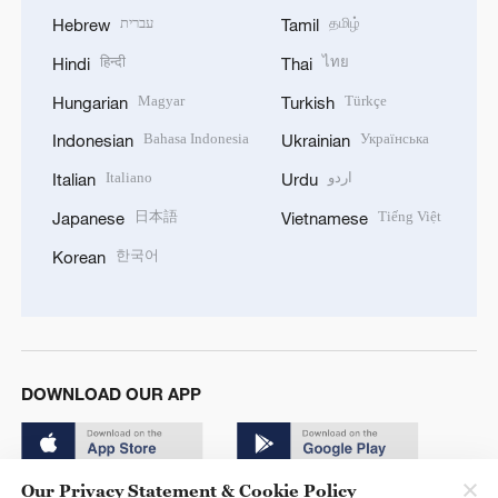
עברית
தமிழ்
Hebrew
Tamil
हिन्दी
ไทย
Hindi
Thai
Magyar
Türkçe
Hungarian
Turkish
Bahasa Indonesia
Українська
Indonesian
Ukrainian
Italiano
اردو
Italian
Urdu
日本語
Tiếng Việt
Japanese
Vietnamese
한국어
Korean
DOWNLOAD OUR APP
Our Privacy Statement & Cookie Policy