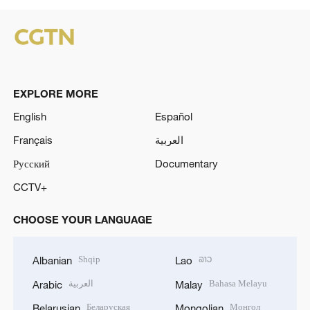
EXPLORE MORE
English
Español
Français
العربية
Русский
Documentary
CCTV+
CHOOSE YOUR LANGUAGE
Shqip
ລາວ
Albanian
Lao
العربية
Bahasa Melayu
Arabic
Malay
Беларуская
Монгол
Belarusian
Mongolian