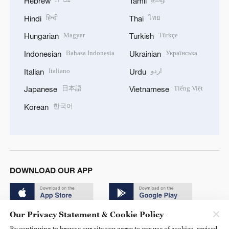
Hebrew
Tamil
हिन्दी
ไทย
Hindi
Thai
Magyar
Türkçe
Hungarian
Turkish
Bahasa Indonesia
Українська
Indonesian
Ukrainian
Italiano
اردو
Italian
Urdu
日本語
Tiếng Việt
Japanese
Vietnamese
한국어
Korean
DOWNLOAD OUR APP
Our Privacy Statement & Cookie Policy
By continuing to browse our site you agree to our use of cookies, revised