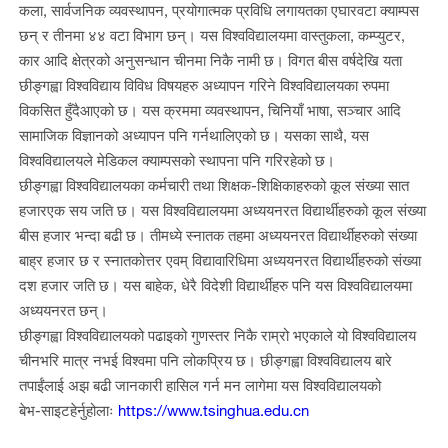
कला, सार्वजनिक व्यवस्थापन, प्रयोगात्मक प्रविधि लगायतका एघारवटा क्याम्पस
छन् र तीनमा ४४ वटा विभाग छन्। यस विश्वविद्यालयमा वास्तुकला, कम्प्युटर,
कार आदि क्षेत्रको अनुसन्धान चीनमा निकै नामी छ। विगत बीस वर्षदेखि यता
छीङ्गह्वा विश्वविद्याय विविध विषयहरु अध्यापन गरिने विश्वविद्यालयका रुपमा
विकसित हुँदैआएको छ। यस क्रममा व्यवस्थापन, चिनियाँ भाषा, सञ्चार आदि
सामाजिक विज्ञानको अध्यापन पनि गर्नथालिएको छ। यसका साथै, यस
विश्वविद्यालयले मेडिकल क्याम्पसको स्थापना पनि गरिरहेको छ।
छीङ्गह्वा विश्वविद्यालयका कर्मचारी तथा शिक्षक
-
शिक्षिकाहरुको कूल संख्या सात
हजार
एक सय जति छ। यस विश्वविद्यालयमा अध्ययनरत विद्यार्थीहरुको कूल संख्या
बीस हजार भन्दा बढी छ। तीमध्ये स्नातक तहमा अध्ययनरत विद्यार्थीहरुको संख्या
बाह्र हजार छ र स्नातकोत्तर एवम् विद्यावारिधिमा अध्ययनरत विद्यार्थीहरुको संख्या
दश हजार जति छ। यस बाहेक, धेरै विदेशी विद्यार्थीहरु पनि यस विश्वविद्यालयमा
अध्ययनरत छन्।
छीङ्गह्वा विश्वविद्यालयको पढाइको गुणस्तर निकै राम्रो भएकाले यो विश्वविद्यालय
चीनभरि मात्र नभई विश्वमा पनि लोकप्रिय छ। छीङ्गह्वा विश्वविद्यालय बारे
तपाईंलाई अझ बढी जानकारी हासिल गर्न मन लागेमा यस विश्वविद्यालयको
बेभ
-
साइट
हेर्नुहोलाः
https://www.tsinghua.edu.cn