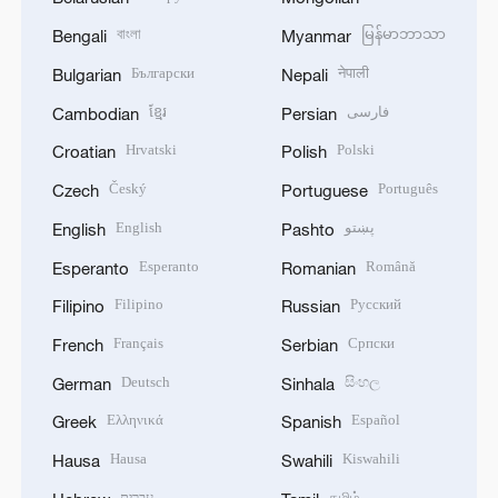
বাংলা
မြန်မာဘာသာ
Bengali
Myanmar
Български
नेपाली
Bulgarian
Nepali
ខ្មែរ
فارسی
Cambodian
Persian
Hrvatski
Polski
Croatian
Polish
Český
Português
Czech
Portuguese
English
پښتو
English
Pashto
Esperanto
Română
Esperanto
Romanian
Filipino
Русский
Filipino
Russian
Français
Српски
French
Serbian
Deutsch
සිංහල
German
Sinhala
Ελληνικά
Español
Greek
Spanish
Hausa
Kiswahili
Hausa
Swahili
עברית
தமிழ்