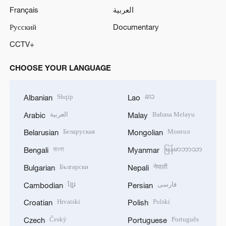
Français
العربية
Русский
Documentary
CCTV+
CHOOSE YOUR LANGUAGE
Shqip
ລາວ
Albanian
Lao
العربية
Bahasa Melayu
Arabic
Malay
Беларуская
Монгол
Belarusian
Mongolian
বাংলা
မြန်မာဘာသာ
Bengali
Myanmar
Български
नेपाली
Bulgarian
Nepali
ខ្មែរ
فارسی
Cambodian
Persian
Hrvatski
Polski
Croatian
Polish
Český
Português
Czech
Portuguese