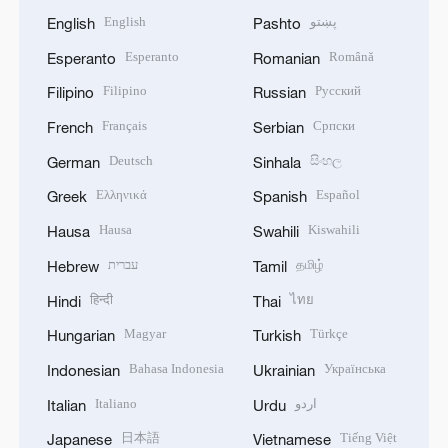
English
پښتو
English
Pashto
Esperanto
Română
Esperanto
Romanian
Filipino
Русский
Filipino
Russian
Français
Српски
French
Serbian
Deutsch
සිංහල
German
Sinhala
Ελληνικά
Español
Greek
Spanish
Hausa
Kiswahili
Hausa
Swahili
עברית
தமிழ்
Hebrew
Tamil
हिन्दी
ไทย
Hindi
Thai
Magyar
Türkçe
Hungarian
Turkish
Bahasa Indonesia
Українська
Indonesian
Ukrainian
Italiano
اردو
Italian
Urdu
日本語
Tiếng Việt
Japanese
Vietnamese