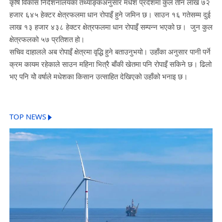
कृषि विकास निर्देशनालयका तथ्याङ्कअनुसार मधेश प्रदेशमा कुल तीन लाख ७२
हजार ६४५ हेक्टर क्षेत्रफलमा धान रोपाइँ हुने जमिन छ। साउन १६ गतेसम्म दुई
लाख १३ हजार ४३८ हेक्टर क्षेत्रफलमा धान रोपाइँ सम्पन्न भएको छ। जुन कुल
क्षेत्रफलको ५७ प्रतिशत हो।
सचिव दाहालले अब रोपाइँ क्षेत्रमा वृद्धि हुने बताउनुभयो। उहाँका अनुसार पानी पर्ने
क्रम कायम रहेकाले साउन महिना भित्रै बाँकी खेतमा पनि रोपाइँ सकिने छ। ढिलो
भए पनि योे वर्षाले मधेशका किसान उत्साहित देखिएको उहाँको भनाइ छ।
TOP NEWS