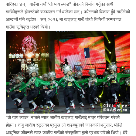
पारिएका छन्। गाउँमा नयाँ “तो य्वय ल्याङ” चोकको निर्माण गर्नुका साथै
गाउँलेहरूले होमस्टेको सञ्चालन गर्नथालेका छन्। पर्यटनको विकास हुँदै गाउँलेको
आम्दानी पनि बढ्दैछ। सन् २०१६ मा काइलाइ गाउँ चौथो चिनियाँ परम्परागत
गाउँमा सूचिकृत भएको थियो।
“तो य्वय ल्याङ” नाचले म्याउ जातीय काइलाइ गाउँलाई मात्र परिवर्तन गरेको
होइन। तायु जातीय स्कूलका प्रमुख लो शङच्युनको जानकारीअनुसार, पहिले
आधुनिक जीवनले म्याउ जातीय गाउँको संस्कृतिमा ठूलो प्रभाव पारेको थियो। धेरै