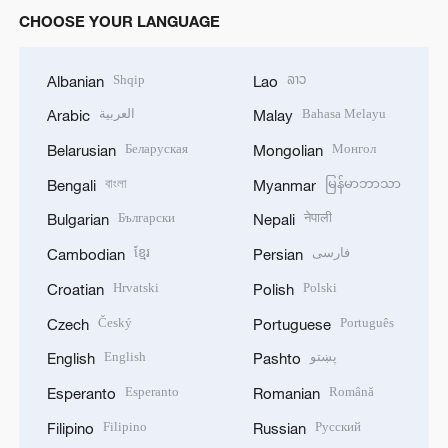
CHOOSE YOUR LANGUAGE
Shqip
ລາວ
Albanian
Lao
العربية
Bahasa Melayu
Arabic
Malay
Беларуская
Монгол
Belarusian
Mongolian
বাংলা
မြန်မာဘာသာ
Bengali
Myanmar
Български
नेपाली
Bulgarian
Nepali
ខ្មែរ
فارسی
Cambodian
Persian
Hrvatski
Polski
Croatian
Polish
Český
Português
Czech
Portuguese
English
پښتو
English
Pashto
Esperanto
Română
Esperanto
Romanian
Filipino
Русский
Filipino
Russian