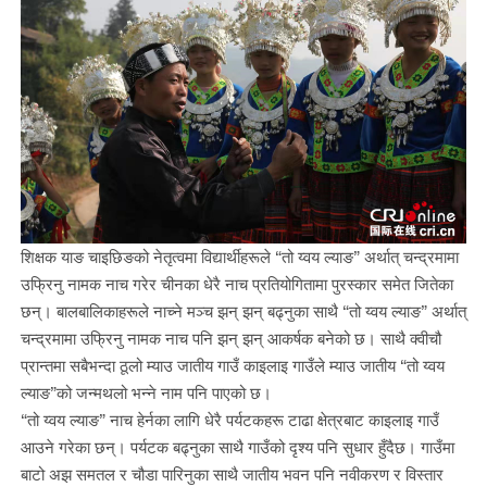
शिक्षक याङ चाइछिङको नेतृत्वमा विद्यार्थीहरूले “तो य्वय ल्याङ” अर्थात् चन्द्रमामा
उफ्रिनु नामक नाच गरेर चीनका धेरै नाच प्रतियोगितामा पुरस्कार समेत जितेका
छन्। बालबालिकाहरूले नाच्ने मञ्च झन् झन् बढ्नुका साथै “तो य्वय ल्याङ” अर्थात्
चन्द्रमामा उफ्रिनु नामक नाच पनि झन् झन् आकर्षक बनेको छ। साथै क्वीचौ
प्रान्तमा सबैभन्दा ठूलो म्याउ जातीय गाउँ काइलाइ गाउँले म्याउ जातीय “तो य्वय
ल्याङ”को जन्मथलो भन्ने नाम पनि पाएको छ।
“तो य्वय ल्याङ” नाच हेर्नका लागि धेरै पर्यटकहरू टाढा क्षेत्रबाट काइलाइ गाउँ
आउने गरेका छन्। पर्यटक बढ्नुका साथै गाउँको दृश्य पनि सुधार हुँदैछ। गाउँमा
बाटो अझ समतल र चौडा पारिनुका साथै जातीय भवन पनि नवीकरण र विस्तार