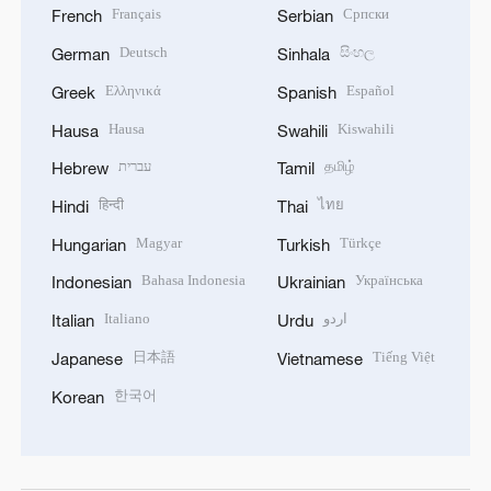
Français
Српски
French
Serbian
Deutsch
සිංහල
German
Sinhala
Ελληνικά
Español
Greek
Spanish
Hausa
Kiswahili
Hausa
Swahili
עברית
தமிழ்
Hebrew
Tamil
हिन्दी
ไทย
Hindi
Thai
Magyar
Türkçe
Hungarian
Turkish
Bahasa Indonesia
Українська
Indonesian
Ukrainian
Italiano
اردو
Italian
Urdu
日本語
Tiếng Việt
Japanese
Vietnamese
한국어
Korean