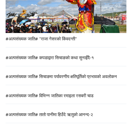
#अल्पसंख्यक जाति# "राजा गेसरको किंवदन्ती"
#अल्पसंख्यक जाति# कपडाद्वारा सिचाङको कथा सुनाइँदै-१
#अल्पसंख्यक जाति# सिचाङमा पर्यावरणीय क्षतिपूर्तिको प्रभावको अवलोकन
#अल्पसंख्यक जाति# विभिन्न जातिका रमाइला रसबरी चाड
#अल्पसंख्यक जाति# तातो पानीमा हिउँदे ऋतुको आनन्द-२