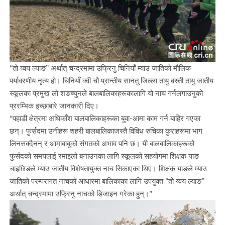
“तो य्वय ल्याङ” अर्थात् चन्द्रमामा उफ्रिनु चिनियाँ म्याउ जातिको मौलिक
पर्यावरणीय नृत्य हो। चिनियाँ क्वी चौ प्रान्तीय सानतु जिल्ला तायु बस्ती तायु जातीय
स्कूलका प्रमुख लो शङच्युनले बालबालिकाहरूकालागि यो नाच गर्नलगाउनुको
प्ररम्भिक इच्छाबारे जानकारी दिए।
“पहाडी क्षेत्रमा अधिकाँश बालबालिकाहरूका बुवा-आमा काम गर्न बाहिर गएका
छन्। फुर्सदमा उनीहरू शहरी बालबालिकाजस्तै विविध रुचिका कुराहरूमा भाग
लिनसक्दैनन् र आमाबाबुको संगतको अभाव पनि छ। यी बालबालिकाहरूको
फुर्सदको समयलाई रमाइलो बनाउनका लागि स्कूलको सहयोगमा शिक्षक याङ
चाइछिङले म्याउ जातीय विशेषतायुक्त नाच सिकाएका थिए। शिक्षक याङले म्याउ
जातिको परम्परागत नाचको आधारमा बालिकाका लागि उपयुक्त “तो य्वय ल्याङ”
अर्थात् चन्द्रमामा उफ्रिनु नाचको डिजाइन गरेका हुन्।”