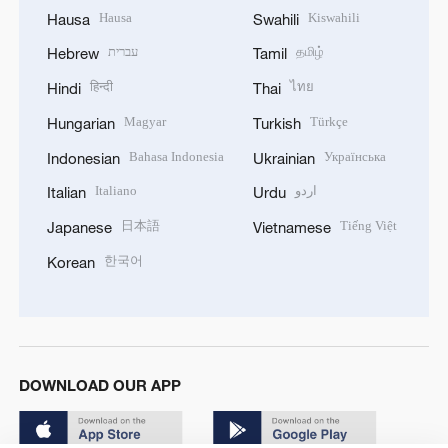
Hausa
Kiswahili
Hausa
Swahili
עברית
தமிழ்
Hebrew
Tamil
हिन्दी
ไทย
Hindi
Thai
Magyar
Türkçe
Hungarian
Turkish
Bahasa Indonesia
Українська
Indonesian
Ukrainian
Italiano
اردو
Italian
Urdu
日本語
Tiếng Việt
Japanese
Vietnamese
한국어
Korean
DOWNLOAD OUR APP