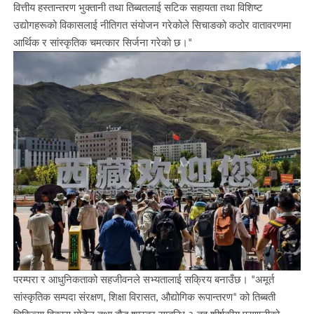
वित्तीय हस्तान्तरण भुक्तानी तथा तिब्बतलाई सटिक सहायता तथा विशिष्ट
उद्योगहरूको विकासलाई नीतिगत संयोजन गरेकोले सिचाङको कठोर वातावरणमा
आर्थिक र सांस्कृतिक चमत्कार सिर्जना गरेको छ।"
परम्परा र आधुनिकताको सहजीवनले सभ्यतालाई सक्रिय बनाउँछ। "अमूर्त
सांस्कृतिक सम्पदा संरक्षण, शिक्षा विरासत, औद्योगिक रूपान्तरण" को तिब्बती
चिकित्सा विकास मोडेल तथा बौद्ध शास्त्र सम्बन्धि ३ तह शीर्षकीय प्रणालीको