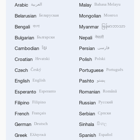
العربية
Bahasa Melayu
Arabic
Malay
Беларуская
Монгол
Belarusian
Mongolian
বাংলা
မြန်မာဘာသာ
Bengali
Myanmar
Български
नेपाली
Bulgarian
Nepali
ខ្មែរ
فارسی
Cambodian
Persian
Hrvatski
Polski
Croatian
Polish
Český
Português
Czech
Portuguese
English
پښتو
English
Pashto
Esperanto
Română
Esperanto
Romanian
Filipino
Русский
Filipino
Russian
Français
Српски
French
Serbian
Deutsch
සිංහල
German
Sinhala
Ελληνικά
Español
Greek
Spanish