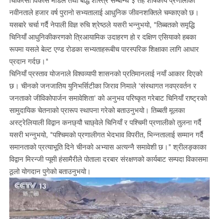
नवीनताले हजार वर्ष पुरानो सभ्यतालाई आधुनिक जीवनशक्तिले चम्काएको छ।
यसबारे चर्चा गर्दै नेपाली विज्ञ रुचि श्रेष्ठले यसरी भन्नुभयो, "तिब्बतको समृद्धि
चिनियाँ आधुनिकीकरणको त्रिआयामिक उदाहरण हो र दक्षिण एसियाको हबका
रूपमा यसले बेल्ट एण्ड रोडका सभ्यताहरूबीच पारस्परिक शिक्षाका लागि आधार
प्रदान गर्दछ।"
चिनियाँ प्रस्ताव योजनाले विश्वव्यापी शासनको प्रतिमानलाई नयाँ आकार दिएको
छ। चीनको जनजातिय युनिभर्सिटीका जिराव निमाले 'संस्थागत नवप्रवर्तन र
जनताको जीविकोपार्जन समावेशिता' को अनुभव परिष्कृत गरेबाट चिनियाँ राष्ट्रको
सामुदायिक चेतनाको प्रारूप स्थापना गरेको बताउनुभयो। तिब्बती मूलका
अस्ट्रेलियाली विद्वान कनछ्यौ चाछ्वेले चिनियाँ र पश्चिमी प्रणालीको तुलना गर्दै
यसरी भन्नुभयो, "पश्चिमको प्रणालीगत भेदभाव विपरीत, भिन्नतालाई सम्मान गर्दै
समानताको प्रत्याभूति दिने चीनको अभ्यास अत्यन्नै समावेशी छ।" श्रीलङ्काका
विद्वान मिरन्जी प्यूमी हंसामैरीले पोताला दरबार संरक्षणको कार्यबाट सम्पदा विकासमा
ठूलो योगदान पुगेको बताउनुभयो।