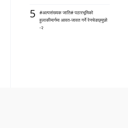
5
#अल्पसंख्यक जाति# पठारभूमिको
हुलाकीमार्गमा आवत-जावत गर्ने रेनचेङछ्युछो
-२