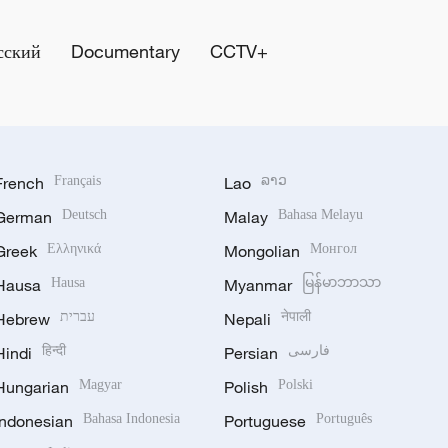
сский
Documentary
CCTV+
French
Français
Lao
ລາວ
German
Deutsch
Malay
Bahasa Melayu
Greek
Ελληνικά
Mongolian
Монгол
Hausa
Hausa
Myanmar
မြန်မာဘာသာ
Hebrew
עברית
Nepali
नेपाली
Hindi
हिन्दी
Persian
فارسی
Hungarian
Magyar
Polish
Polski
Indonesian
Bahasa Indonesia
Portuguese
Português