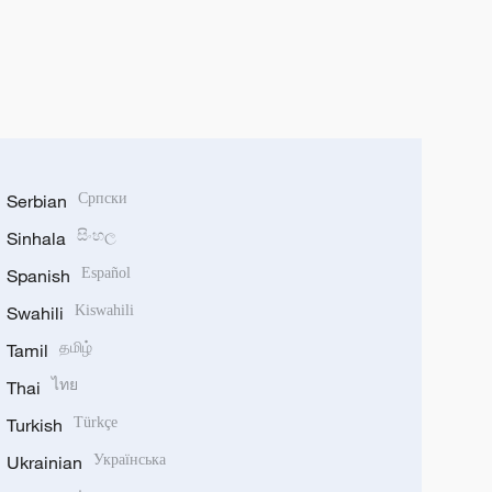
Serbian
Српски
Sinhala
සිංහල
Spanish
Español
Swahili
Kiswahili
Tamil
தமிழ்
Thai
ไทย
Turkish
Türkçe
Ukrainian
Українська