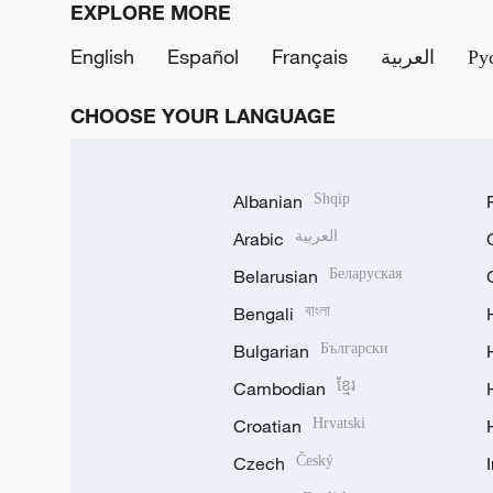
EXPLORE MORE
English
Español
Français
العربية
Ру
CHOOSE YOUR LANGUAGE
Albanian
Shqip
Arabic
العربية
Belarusian
Беларуская
Bengali
বাংলা
Bulgarian
Български
Cambodian
ខ្មែរ
Croatian
Hrvatski
Czech
Český