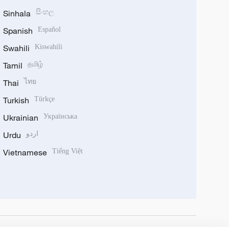
Sinhala
සිංහල
Spanish
Español
Swahili
Kiswahili
Tamil
தமிழ்
Thai
ไทย
Turkish
Türkçe
Ukrainian
Українська
Urdu
اردو
Vietnamese
Tiếng Việt