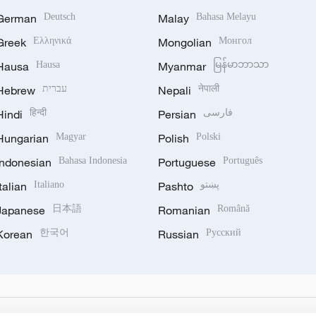
German
Deutsch
Malay
Bahasa Melayu
Greek
Ελληνικά
Mongolian
Монгол
Hausa
Hausa
Myanmar
မြန်မာဘာသာ
Hebrew
עברית
Nepali
नेपाली
Hindi
हिन्दी
Persian
فارسی
Hungarian
Magyar
Polish
Polski
Indonesian
Bahasa Indonesia
Portuguese
Português
Italian
Italiano
Pashto
پښتو
Japanese
日本語
Romanian
Română
Korean
한국어
Russian
Русский