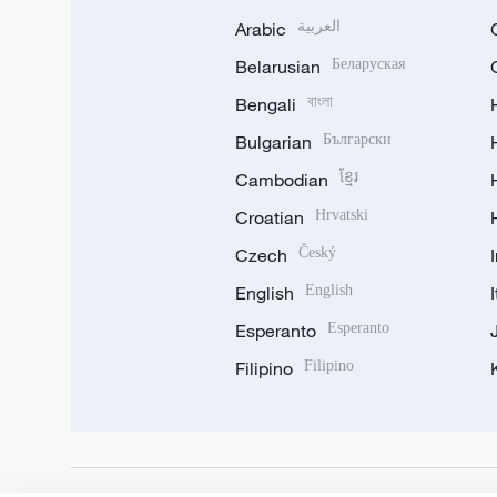
Arabic
العربية
Belarusian
Беларуская
Bengali
বাংলা
Bulgarian
Български
Cambodian
ខ្មែរ
Croatian
Hrvatski
Czech
Český
English
English
Esperanto
Esperanto
Filipino
Filipino