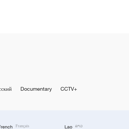
сский
Documentary
CCTV+
French
Français
Lao
ລາວ