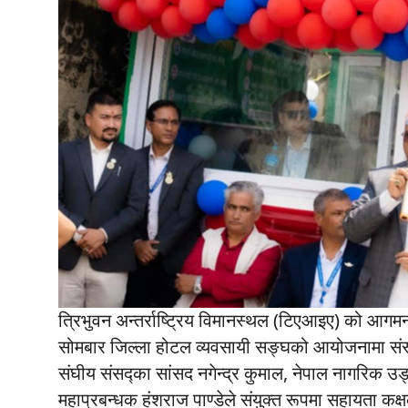
त्रिभुवन अन्तर्राष्ट्रिय विमानस्थल (टिएआइए) को आग
सोमबार जिल्ला होटल व्यवसायी सङ्घको आयोजनामा संस्कृ
संघीय संसद्का सांसद नगेन्द्र कुमाल, नेपाल नागरिक 
महाप्रबन्धक हंशराज पाण्डेले संयुक्त रूपमा सहायता क