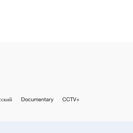
сский
Documentary
CCTV+