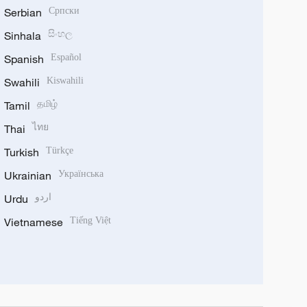
Serbian
Српски
Sinhala
සිංහල
Spanish
Español
Swahili
Kiswahili
Tamil
தமிழ்
Thai
ไทย
Turkish
Türkçe
Ukrainian
Українська
Urdu
اردو
Vietnamese
Tiếng Việt