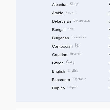
Albanian
Shqip
Arabic
العربية
Belarusian
Беларуская
Bengali
বাংলা
Bulgarian
Български
Cambodian
ខ្មែរ
Croatian
Hrvatski
Czech
Český
English
English
Esperanto
Esperanto
Filipino
Filipino