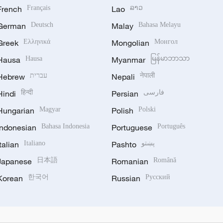
French
Français
Lao
ລາວ
German
Deutsch
Malay
Bahasa Melayu
Greek
Ελληνικά
Mongolian
Монгол
Hausa
Hausa
Myanmar
မြန်မာဘာသာ
Hebrew
עברית
Nepali
नेपाली
Hindi
हिन्दी
Persian
فارسی
Hungarian
Magyar
Polish
Polski
Indonesian
Bahasa Indonesia
Portuguese
Português
Italian
Italiano
Pashto
پښتو
Japanese
日本語
Romanian
Română
Korean
한국어
Russian
Русский