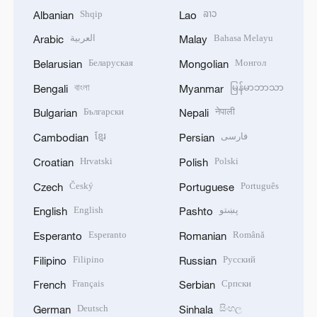
Shqip
ລາວ
Albanian
Lao
العربية
Bahasa Melayu
Arabic
Malay
Беларуская
Монгол
Belarusian
Mongolian
বাংলা
မြန်မာဘာသာ
Bengali
Myanmar
Български
नेपाली
Bulgarian
Nepali
ខ្មែរ
فارسی
Cambodian
Persian
Hrvatski
Polski
Croatian
Polish
Český
Português
Czech
Portuguese
English
پښتو
English
Pashto
Esperanto
Română
Esperanto
Romanian
Filipino
Русский
Filipino
Russian
Français
Српски
French
Serbian
Deutsch
සිංහල
German
Sinhala