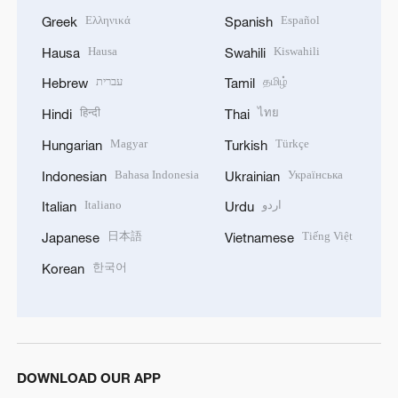
Ελληνικά
Español
Greek
Spanish
Hausa
Kiswahili
Hausa
Swahili
עברית
தமிழ்
Hebrew
Tamil
हिन्दी
ไทย
Hindi
Thai
Magyar
Türkçe
Hungarian
Turkish
Bahasa Indonesia
Українська
Indonesian
Ukrainian
Italiano
اردو
Italian
Urdu
日本語
Tiếng Việt
Japanese
Vietnamese
한국어
Korean
DOWNLOAD OUR APP