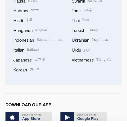
Hausa
Kiswahili
Hausa
Swahili
עברית
தமிழ்
Hebrew
Tamil
हिन्दी
ไทย
Hindi
Thai
Magyar
Türkçe
Hungarian
Turkish
Bahasa Indonesia
Українська
Indonesian
Ukrainian
Italiano
اردو
Italian
Urdu
日本語
Tiếng Việt
Japanese
Vietnamese
한국어
Korean
DOWNLOAD OUR APP