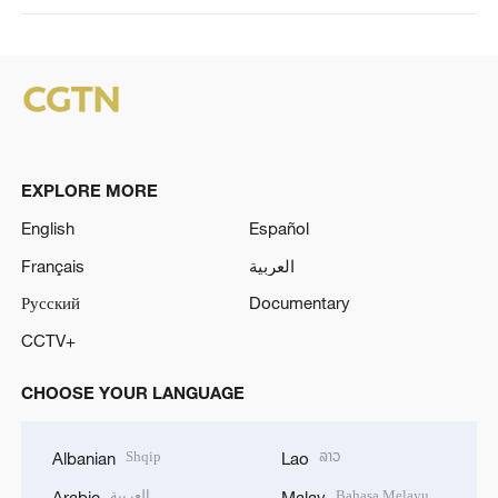
EXPLORE MORE
English
Español
Français
العربية
Русский
Documentary
CCTV+
CHOOSE YOUR LANGUAGE
Shqip
ລາວ
Albanian
Lao
العربية
Bahasa Melayu
Arabic
Malay