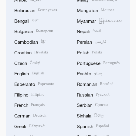
Беларуская
Монгол
Belarusian
Mongolian
বাংলা
မြန်မာဘာသာ
Bengali
Myanmar
Български
नेपाली
Bulgarian
Nepali
ខ្មែរ
فارسی
Cambodian
Persian
Hrvatski
Polski
Croatian
Polish
Český
Português
Czech
Portuguese
English
پښتو
English
Pashto
Esperanto
Română
Esperanto
Romanian
Filipino
Русский
Filipino
Russian
Français
Српски
French
Serbian
Deutsch
සිංහල
German
Sinhala
Ελληνικά
Español
Greek
Spanish