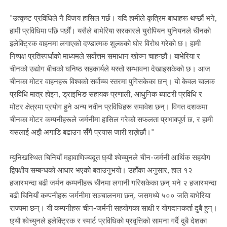
"उत्कृष्ट प्रविधिले नै विजय हासिल गर्छ। यदि हामीले कृत्रिम बाधाहरू थप्छौं भने,
हामी प्रविधिमा पछि पर्छौं। यसैले बाभेरिया सरकारले युरोपियन युनियनले चीनको
इलेक्ट्रिक वाहनमा लगाएको दण्डात्मक शुल्कको घोर विरोध गरेको छ। हामी
निष्पक्ष प्रतिस्पर्धाको माध्यमले सर्वोत्तम समाधान खोज्न चाहन्छौं। बाभेरिया र
चीनको उद्योग बीचको घनिष्ठ सहकार्यले यस्तो सम्भावना देखाइसकेको छ। आज
चीनका मोटर वाहनहरू विश्वको सर्वोच्च स्तरमा पुगिसकेका छन्। यो केवल चालक
प्रविधि मात्र होइन, ड्राइभिङ सहायक प्रणाली, आधुनिक ब्याटरी प्रविधि र
मोटर क्षेत्रमा प्रयोग हुने अन्य नवीन प्रविधिहरू समावेश छन्। विगत दशकमा
चीनका मोटर कम्पनीहरूले जर्मनीमा हासिल गरेको सफलता प्रभावपूर्ण छ, र हामी
यसलाई अझै अगाडि बढाउन सँगै प्रयास जारी राख्नेछौं।"
म्युनिखस्थित चिनियाँ महावाणिज्यदूत छ्यौ श्वेच्युनले चीन-जर्मनी आर्थिक सहयोग
द्विपक्षीय सम्बन्धको आधार भएको बताउनुभयो। उहाँका अनुसार, हाल १२
हजारभन्दा बढी जर्मन कम्पनीहरू चीनमा लगानी गरिसकेका छन् भने २ हजारभन्दा
बढी चिनियाँ कम्पनीहरू जर्मनीमा सञ्चालनमा छन्, जसमध्ये ५०० जति बाभेरिया
राज्यमा छन्। यी कम्पनीहरू चीन-जर्मनी सहयोगका साक्षी र योगदानकर्ता दुबै हुन्।
छ्यौ श्वेच्युनले इलेक्ट्रिक र स्मार्ट प्रविधिको प्रवृत्तिको सामना गर्दै दुबै देशका