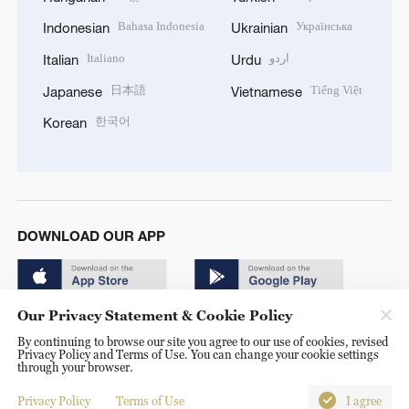
Bahasa Indonesia
Українська
Indonesian
Ukrainian
Italiano
اردو
Italian
Urdu
日本語
Tiếng Việt
Japanese
Vietnamese
한국어
Korean
DOWNLOAD OUR APP
Our Privacy Statement & Cookie Policy
By continuing to browse our site you agree to our use of cookies, revised
Privacy Policy and Terms of Use. You can change your cookie settings
through your browser.
© China Radio International.CRI. All Rights Reserved. 16A
Shijingshan Road, Beijing, China. 100040
Privacy Policy
Terms of Use
I agree