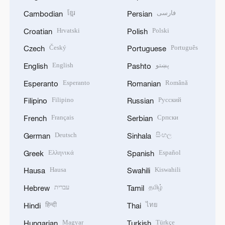
ខ្មែរ
فارسی
Cambodian
Persian
Hrvatski
Polski
Croatian
Polish
Český
Português
Czech
Portuguese
English
پښتو
English
Pashto
Esperanto
Română
Esperanto
Romanian
Filipino
Русский
Filipino
Russian
Français
Српски
French
Serbian
Deutsch
සිංහල
German
Sinhala
Ελληνικά
Español
Greek
Spanish
Hausa
Kiswahili
Hausa
Swahili
עברית
தமிழ்
Hebrew
Tamil
हिन्दी
ไทย
Hindi
Thai
Magyar
Türkçe
Hungarian
Turkish