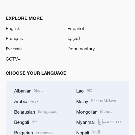
EXPLORE MORE
English
Español
Français
العربية
Русский
Documentary
CCTV+
CHOOSE YOUR LANGUAGE
Shqip
ລາວ
Albanian
Lao
العربية
Bahasa Melayu
Arabic
Malay
Беларуская
Монгол
Belarusian
Mongolian
বাংলা
မြန်မာဘာသာ
Bengali
Myanmar
Български
नेपाली
Bulgarian
Nepali