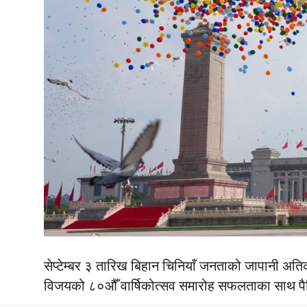
सेप्टेम्बर ३ तारिख बिहान चिनियाँ जनताको जापानी अतिक्
विजयको ८०औँ वार्षिकोत्सव समारोह सफलताका साथ प