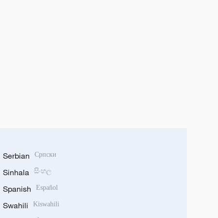
Serbian
Српски
Sinhala
සිංහල
Spanish
Español
Swahili
Kiswahili