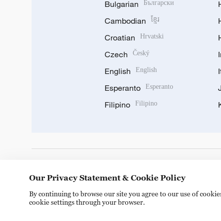
Bulgarian
Български
Cambodian
ខ្មែរ
Croatian
Hrvatski
Czech
Český
English
English
Esperanto
Esperanto
Filipino
Filipino
DOWNLOAD OUR APP
Our Privacy Statement & Cookie Policy
By continuing to browse our site you agree to our use of cooki
cookie settings through your browser.