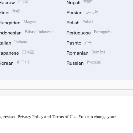
Hebrew
עברית
Nepali
नेपाली
Hindi
हिन्दी
Persian
فارسی
Hungarian
Magyar
Polish
Polski
Indonesian
Bahasa Indonesia
Portuguese
Português
Italian
Italiano
Pashto
پښتو
Japanese
日本語
Romanian
Română
Korean
한국어
Russian
Русский
es, revised Privacy Policy and Terms of Use. You can change your