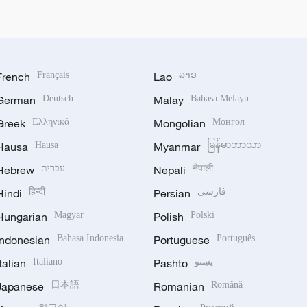
French
Français
Lao
ລາວ
German
Deutsch
Malay
Bahasa Melayu
Greek
Ελληνικά
Mongolian
Монгол
Hausa
Hausa
Myanmar
မြန်မာဘာသာ
Hebrew
עברית
Nepali
नेपाली
Hindi
हिन्दी
Persian
فارسی
Hungarian
Magyar
Polish
Polski
Indonesian
Bahasa Indonesia
Portuguese
Português
Italian
Italiano
Pashto
پښتو
Japanese
日本語
Romanian
Română