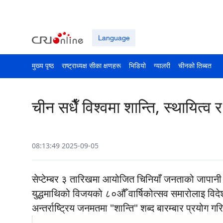
Language
मुख्य पृष्ठ
राष्ट्राध्यक्ष सीका क्षणहरू
भिडियो
ग्यालरी
चीनको तिब्बत
चीन सधैँ विश्वमा शान्ति, स्थायित्
08:13:49 2025-09-05
सेप्टेम्बर ३ तारिखमा आयोजित चिनियाँ जनताको जापानी 
युद्धमाथिको विजयको ८०औँ वार्षिकोत्सव समारोलाइ
विदे
अन्तर्राष्ट्रिय जनमतमा "शान्ति" शब्द बारम्बार प्रयोग 