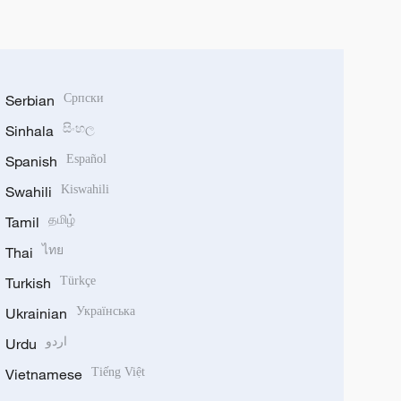
Serbian
Српски
Sinhala
සිංහල
Spanish
Español
Swahili
Kiswahili
Tamil
தமிழ்
Thai
ไทย
Turkish
Türkçe
Ukrainian
Українська
Urdu
اردو
Vietnamese
Tiếng Việt