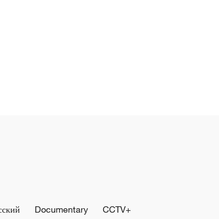
сский
Documentary
CCTV+