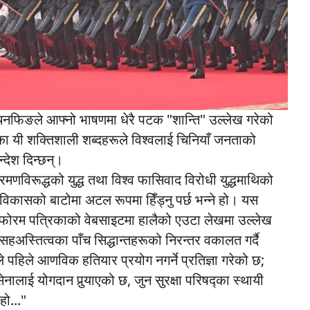
सी चिनफिङले आफ्नो भाषणमा धेरै पटक "शान्ति" उल्लेख गरेको
ङका यी शक्तिशाली शब्दहरूले विश्वलाई चिनियाँ जनताको
सन्देश दिन्छन्।
विरूद्धको युद्ध तथा विश्व फासिवाद विरोधी युद्धमाथिको
्ण विकासको बाटोमा अटल रूपमा हिँड्नु पर्छ भन्ने हो। यस
ो फोरम पत्रिकाको वेबसाइटमा हालैको एउटा लेखमा उल्लेख
अस्तित्वका पाँच सिद्धान्तहरूको निरन्तर वकालत गर्दै
हिले आणविक हतियार प्रयोग नगर्ने प्रतिज्ञा गरेको छ;
सेनालाई योगदान पुर्‍याएको छ, जुन सुरक्षा परिषद्का स्थायी
हो..."