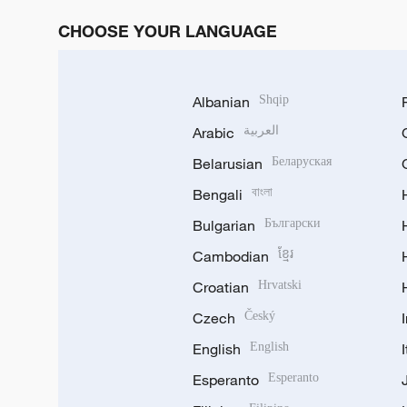
CHOOSE YOUR LANGUAGE
Albanian
Shqip
Arabic
العربية
Belarusian
Беларуская
Bengali
বাংলা
Bulgarian
Български
Cambodian
ខ្មែរ
Croatian
Hrvatski
Czech
Český
English
English
Esperanto
Esperanto