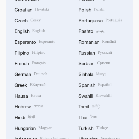
Hrvatski
Polski
Croatian
Polish
Český
Português
Czech
Portuguese
English
پښتو
English
Pashto
Esperanto
Română
Esperanto
Romanian
Filipino
Русский
Filipino
Russian
Français
Српски
French
Serbian
Deutsch
සිංහල
German
Sinhala
Ελληνικά
Español
Greek
Spanish
Hausa
Kiswahili
Hausa
Swahili
עברית
தமிழ்
Hebrew
Tamil
हिन्दी
ไทย
Hindi
Thai
Magyar
Türkçe
Hungarian
Turkish
Bahasa Indonesia
Українська
Indonesian
Ukrainian