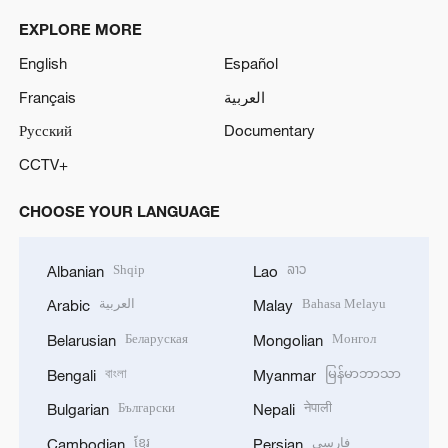
EXPLORE MORE
English
Español
Français
العربية
Русский
Documentary
CCTV+
CHOOSE YOUR LANGUAGE
Shqip
ລາວ
Albanian
Lao
العربية
Bahasa Melayu
Arabic
Malay
Беларуская
Монгол
Belarusian
Mongolian
বাংলা
မြန်မာဘာသာ
Bengali
Myanmar
Български
नेपाली
Bulgarian
Nepali
ខ្មែរ
فارسی
Cambodian
Persian