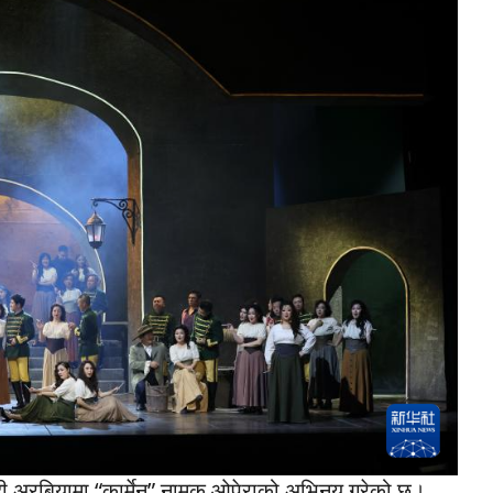
साउदी अरबियामा “कार्मेन” नामक ओपेराको अभिनय गरेको छ।