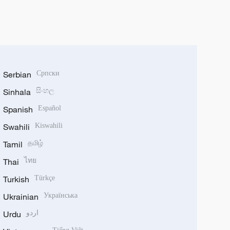
Serbian
Српски
Sinhala
සිංහල
Spanish
Español
Swahili
Kiswahili
Tamil
தமிழ்
Thai
ไทย
Turkish
Türkçe
Ukrainian
Українська
Urdu
اردو