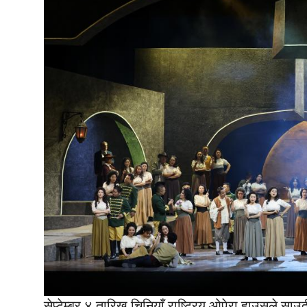
सेप्टेम्बर ४ तारिख चिनियाँ राष्ट्रिय ओपेरा हाउसले 