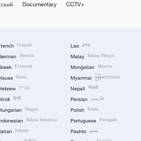
сский
Documentary
CCTV+
French
Français
Lao
ລາວ
German
Deutsch
Malay
Bahasa Melayu
Greek
Ελληνικά
Mongolian
Монгол
Hausa
Hausa
Myanmar
မြန်မာဘာသာ
Hebrew
עברית
Nepali
नेपाली
Hindi
हिन्दी
Persian
فارسی
Hungarian
Magyar
Polish
Polski
Indonesian
Bahasa Indonesia
Portuguese
Português
Italian
Italiano
Pashto
پښتو