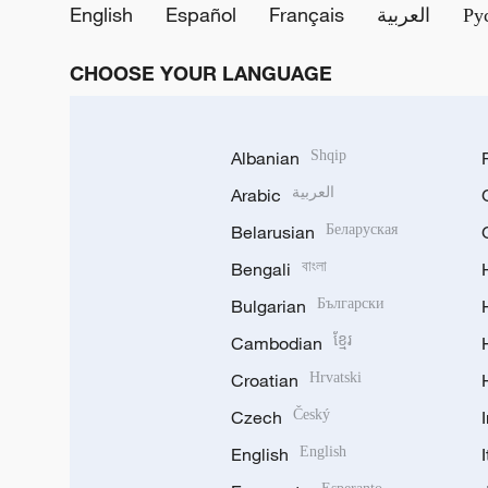
English
Español
Français
العربية
Ру
CHOOSE YOUR LANGUAGE
Albanian
Shqip
Arabic
العربية
Belarusian
Беларуская
Bengali
বাংলা
Bulgarian
Български
Cambodian
ខ្មែរ
Croatian
Hrvatski
Czech
Český
English
English