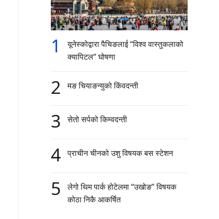
1
यूनेस्कोद्वारा पैचिङलाई “विश्व वास्तुकलाको
क्यापिटल” घोषणा
2
मङ चियाङन्युको किंवदन्ती
3
सेतो सर्पको किम्वदन्ती
4
प्राचीन चीनको उशु विषयक बस स्टेशन
5
लेगो थिम पार्क होटेलमा “उखोङ” विषयक
कोठा निकै आकर्षित