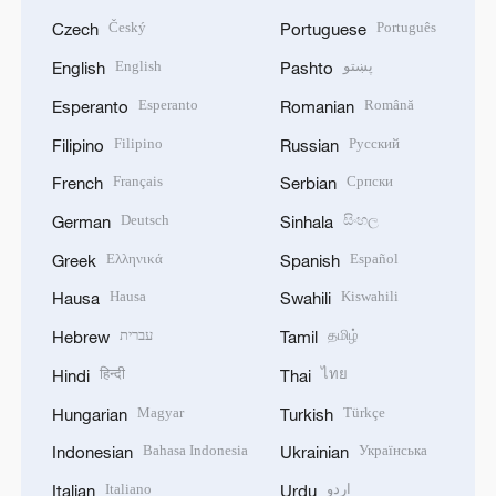
Český
Português
Czech
Portuguese
English
پښتو
English
Pashto
Esperanto
Română
Esperanto
Romanian
Filipino
Русский
Filipino
Russian
Français
Српски
French
Serbian
Deutsch
සිංහල
German
Sinhala
Ελληνικά
Español
Greek
Spanish
Hausa
Kiswahili
Hausa
Swahili
עברית
தமிழ்
Hebrew
Tamil
हिन्दी
ไทย
Hindi
Thai
Magyar
Türkçe
Hungarian
Turkish
Bahasa Indonesia
Українська
Indonesian
Ukrainian
Italiano
اردو
Italian
Urdu