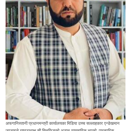
अफगानिस्तानी प्रधानमन्त्री कार्यालयका मिडिया उच्च सल्लाहकार एन्डेखमान
जाजाइले राष्ट्राध्यक्ष सी चिनफिङको अडान व्यावहारिक भएको, पारस्परिक