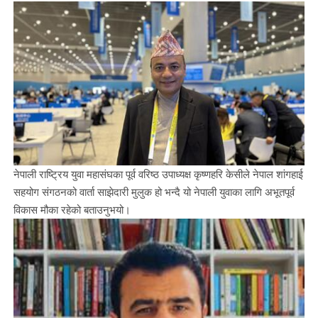
नेपाली राष्ट्रिय युवा महासंघका पूर्व वरिष्ठ उपाध्यक्ष कृष्णहरि केसीले नेपाल शांगहाई
सहयोग संगठनको वार्ता साझेदारी मुलुक हो भन्दै यो नेपाली युवाका लागि अभूतपूर्व
विकास मौका रहेको बताउनुभयो।