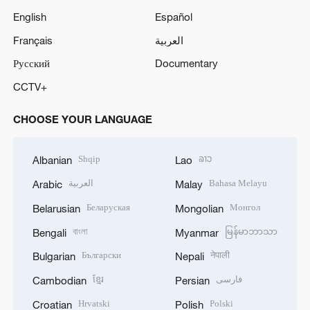
English
Español
Français
العربية
Русский
Documentary
CCTV+
CHOOSE YOUR LANGUAGE
Shqip
ລາວ
Albanian
Lao
العربية
Bahasa Melayu
Arabic
Malay
Беларуская
Монгол
Belarusian
Mongolian
বাংলা
မြန်မာဘာသာ
Bengali
Myanmar
Български
नेपाली
Bulgarian
Nepali
ខ្មែរ
فارسی
Cambodian
Persian
Hrvatski
Polski
Croatian
Polish