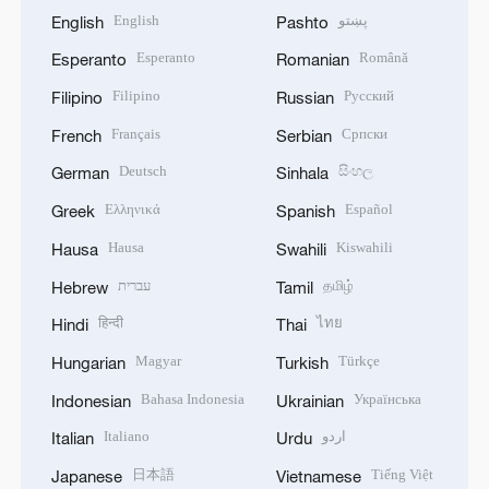
English
پښتو
English
Pashto
Esperanto
Română
Esperanto
Romanian
Filipino
Русский
Filipino
Russian
Français
Српски
French
Serbian
Deutsch
සිංහල
German
Sinhala
Ελληνικά
Español
Greek
Spanish
Hausa
Kiswahili
Hausa
Swahili
עברית
தமிழ்
Hebrew
Tamil
हिन्दी
ไทย
Hindi
Thai
Magyar
Türkçe
Hungarian
Turkish
Bahasa Indonesia
Українська
Indonesian
Ukrainian
Italiano
اردو
Italian
Urdu
日本語
Tiếng Việt
Japanese
Vietnamese