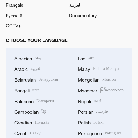
Français
العربية
Русский
Documentary
CCTV+
CHOOSE YOUR LANGUAGE
Shqip
ລາວ
Albanian
Lao
العربية
Bahasa Melayu
Arabic
Malay
Беларуская
Монгол
Belarusian
Mongolian
বাংলা
မြန်မာဘာသာ
Bengali
Myanmar
Български
नेपाली
Bulgarian
Nepali
ខ្មែរ
فارسی
Cambodian
Persian
Hrvatski
Polski
Croatian
Polish
Český
Português
Czech
Portuguese