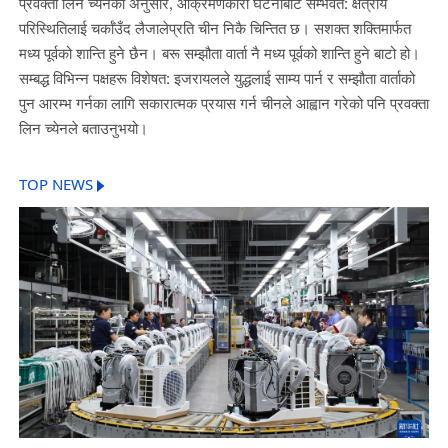
प्रवक्ता लिन च्येनका अनुसार, आक्रमणकारी घटनाबाट सम्भवत: क्षेत्रीय
परिस्थितिलाई चर्काँउँद लैजालेप्रति चीन निकै चिन्तित छ। सशक्त शक्तिमार्फत
मध्य पूर्वको शान्ति हुने छैन। बरू सम्झौता वार्ता नै मध्य पूर्वको शान्ति हुने बाटो हो।
सम्बद्ध विभिन्न पक्षहरू विशेषत: इजरायलले युद्धलाई साम्य पार्न र सम्झौता वार्ताको
पुन आरम्भ गर्नका लागि सकारात्मक प्रयास गर्न चीनले आह्वान गरेको पनि प्रवक्ता
लिन च्येनले बताउनुभयो।
TOP NEWS