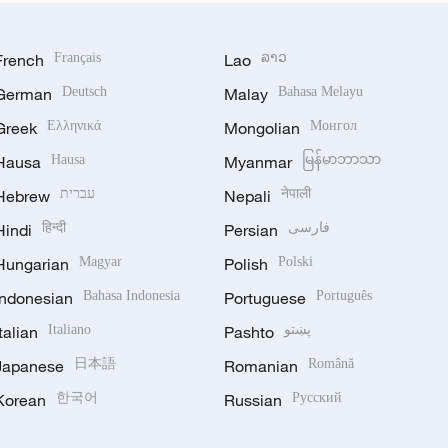
French
Français
Lao
ລາວ
German
Deutsch
Malay
Bahasa Melayu
Greek
Ελληνικά
Mongolian
Монгол
Hausa
Hausa
Myanmar
မြန်မာဘာသာ
Hebrew
עברית
Nepali
नेपाली
Hindi
हिन्दी
Persian
فارسی
Hungarian
Magyar
Polish
Polski
Indonesian
Bahasa Indonesia
Portuguese
Português
Italian
Italiano
Pashto
پښتو
Japanese
日本語
Romanian
Română
Korean
한국어
Russian
Русский