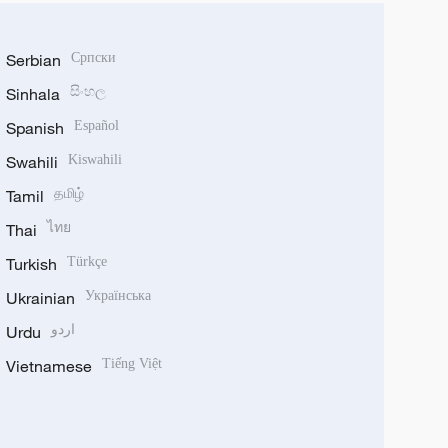
Serbian
Српски
Sinhala
සිංහල
Spanish
Español
Swahili
Kiswahili
Tamil
தமிழ்
Thai
ไทย
Turkish
Türkçe
Ukrainian
Українська
Urdu
اردو
Vietnamese
Tiếng Việt