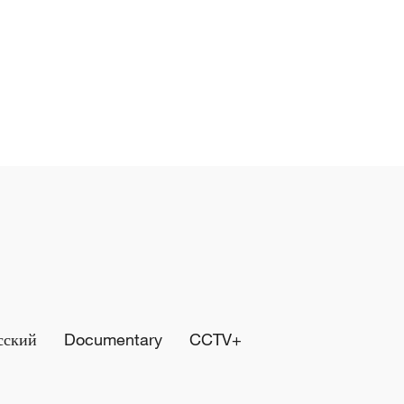
сский
Documentary
CCTV+