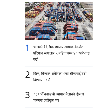
1
चीनको बैदेशिक व्यापार आयात–निर्यात
परिमाण लगातार ५ महिनासम्म ४० खर्बभन्दा
बढी
2
किन, विश्वले अमेरिकाभन्दा चीनलाई बढी
विश्वास गर्छ?
3
१३९औँ क्वाङचौ व्यापार मेलाको दोस्रो
चरणमा एकीकृत घर