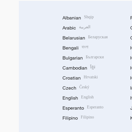
Albanian
Shqip
Arabic
العربية
Belarusian
Беларуская
Bengali
বাংলা
Bulgarian
Български
Cambodian
ខ្មែរ
Croatian
Hrvatski
Czech
Český
English
English
Esperanto
Esperanto
Filipino
Filipino