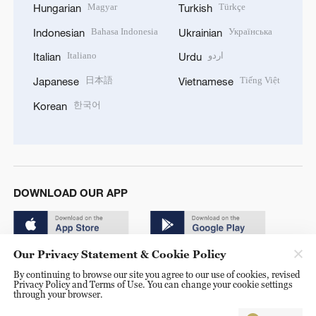
Magyar
Türkçe
Hungarian
Turkish
Bahasa Indonesia
Українська
Indonesian
Ukrainian
Italiano
اردو
Italian
Urdu
日本語
Tiếng Việt
Japanese
Vietnamese
한국어
Korean
DOWNLOAD OUR APP
Our Privacy Statement & Cookie Policy
By continuing to browse our site you agree to our use of cookies, revised
Privacy Policy and Terms of Use. You can change your cookie settings
through your browser.
© China Radio International.CRI. All Rights Reserved. 16A
Shijingshan Road, Beijing, China. 100040