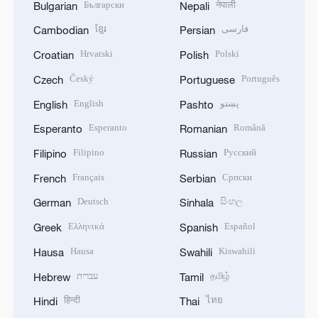
Български
नेपाली
Bulgarian
Nepali
ខ្មែរ
فارسی
Cambodian
Persian
Hrvatski
Polski
Croatian
Polish
Český
Português
Czech
Portuguese
English
پښتو
English
Pashto
Esperanto
Română
Esperanto
Romanian
Filipino
Русский
Filipino
Russian
Français
Српски
French
Serbian
Deutsch
සිංහල
German
Sinhala
Ελληνικά
Español
Greek
Spanish
Hausa
Kiswahili
Hausa
Swahili
עברית
தமிழ்
Hebrew
Tamil
हिन्दी
ไทย
Hindi
Thai