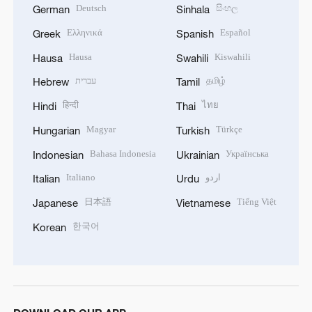
Deutsch
සිංහල
German
Sinhala
Ελληνικά
Español
Greek
Spanish
Hausa
Kiswahili
Hausa
Swahili
עברית
தமிழ்
Hebrew
Tamil
हिन्दी
ไทย
Hindi
Thai
Magyar
Türkçe
Hungarian
Turkish
Bahasa Indonesia
Українська
Indonesian
Ukrainian
Italiano
اردو
Italian
Urdu
日本語
Tiếng Việt
Japanese
Vietnamese
한국어
Korean