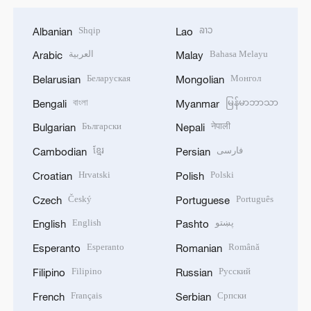
Shqip
ລາວ
Albanian
Lao
العربية
Bahasa Melayu
Arabic
Malay
Беларуская
Монгол
Belarusian
Mongolian
বাংলা
မြန်မာဘာသာ
Bengali
Myanmar
Български
नेपाली
Bulgarian
Nepali
ខ្មែរ
فارسی
Cambodian
Persian
Hrvatski
Polski
Croatian
Polish
Český
Português
Czech
Portuguese
English
پښتو
English
Pashto
Esperanto
Română
Esperanto
Romanian
Filipino
Русский
Filipino
Russian
Français
Српски
French
Serbian