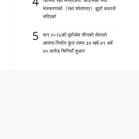
4
चिनियाँ रक्षा मन्त्रालय: जापानको नयाँ
संस्करणको《रक्षा श्वेतपत्र》झुठो कथाले
भरिएको
5
सन् २०२६को पूर्वार्धमा चीनको सेवाको
आयात-निर्यात कुल रकम ३७ खर्ब ७९ अर्ब
७५ करोड चिनियाँ युआन