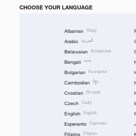
CHOOSE YOUR LANGUAGE
Albanian
Shqip
Arabic
العربية
Belarusian
Беларуская
Bengali
বাংলা
Bulgarian
Български
Cambodian
ខ្មែរ
Croatian
Hrvatski
Czech
Český
English
English
Esperanto
Esperanto
Filipino
Filipino