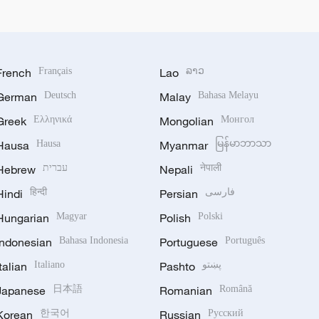
French
Français
Lao
ລາວ
German
Deutsch
Malay
Bahasa Melayu
Greek
Ελληνικά
Mongolian
Монгол
Hausa
Hausa
Myanmar
မြန်မာဘာသာ
Hebrew
עברית
Nepali
नेपाली
Hindi
हिन्दी
Persian
فارسی
Hungarian
Magyar
Polish
Polski
Indonesian
Bahasa Indonesia
Portuguese
Português
Italian
Italiano
Pashto
پښتو
Japanese
日本語
Romanian
Română
Korean
한국어
Russian
Русский