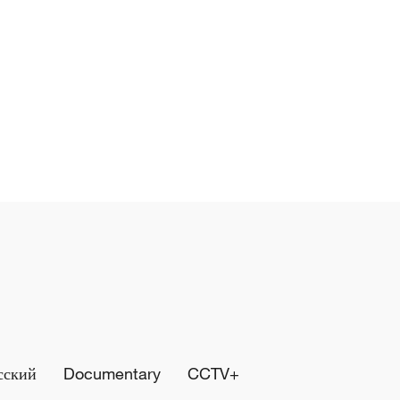
сский
Documentary
CCTV+