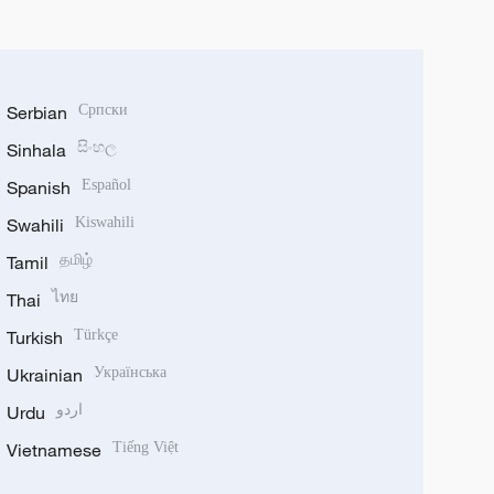
Serbian
Српски
Sinhala
සිංහල
Spanish
Español
Swahili
Kiswahili
Tamil
தமிழ்
Thai
ไทย
Turkish
Türkçe
Ukrainian
Українська
Urdu
اردو
Vietnamese
Tiếng Việt