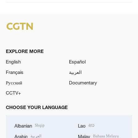
EXPLORE MORE
English
Español
Français
العربية
Русский
Documentary
CCTV+
CHOOSE YOUR LANGUAGE
Shqip
ລາວ
Albanian
Lao
العربية
Bahasa Melayu
Arabic
Malay