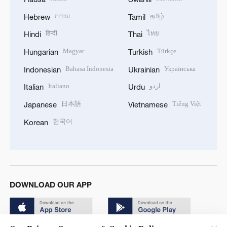
עברית
தமிழ்
Hebrew
Tamil
हिन्दी
ไทย
Hindi
Thai
Magyar
Türkçe
Hungarian
Turkish
Bahasa Indonesia
Українська
Indonesian
Ukrainian
Italiano
اردو
Italian
Urdu
日本語
Tiếng Việt
Japanese
Vietnamese
한국어
Korean
DOWNLOAD OUR APP