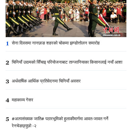
1
सेना दिवसमा नानछाङ शहरको चोकमा झण्डोत्तोलन समारोह
2
चिनियाँ उद्यमको सिँचाइ परियोजनाबाट तान्जानियाका किसानलाई नयाँ आशा
3
अर्धवार्षिक आर्थिक प्रतिवेदनमा चिनियाँ अवसर
4
महाकाव्य गेसर
5
#अल्पसंख्यक जाति# पठारभूमिको हुलाकीमार्गमा आवत-जावत गर्ने
रेनचेङछ्युछो -२