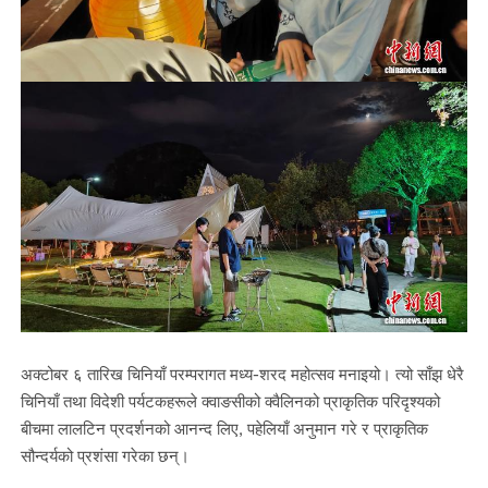
अक्टोबर ६ तारिख चिनियाँ परम्परागत मध्य-शरद महोत्सव मनाइयो। त्यो साँझ धेरै
चिनियाँ तथा विदेशी पर्यटकहरूले क्वाङसीको क्वैलिनको प्राकृतिक परिदृश्यको
बीचमा लालटिन प्रदर्शनको आनन्द लिए, पहेलियाँ अनुमान गरे र प्राकृतिक
सौन्दर्यको प्रशंसा गरेका छन्।