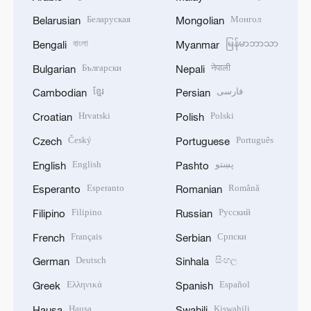
Беларуская
Монгол
Belarusian
Mongolian
বাংলা
မြန်မာဘာသာ
Bengali
Myanmar
Български
नेपाली
Bulgarian
Nepali
ខ្មែរ
فارسی
Cambodian
Persian
Hrvatski
Polski
Croatian
Polish
Český
Português
Czech
Portuguese
English
پښتو
English
Pashto
Esperanto
Română
Esperanto
Romanian
Filipino
Русский
Filipino
Russian
Français
Српски
French
Serbian
Deutsch
සිංහල
German
Sinhala
Ελληνικά
Español
Greek
Spanish
Hausa
Kiswahili
Hausa
Swahili