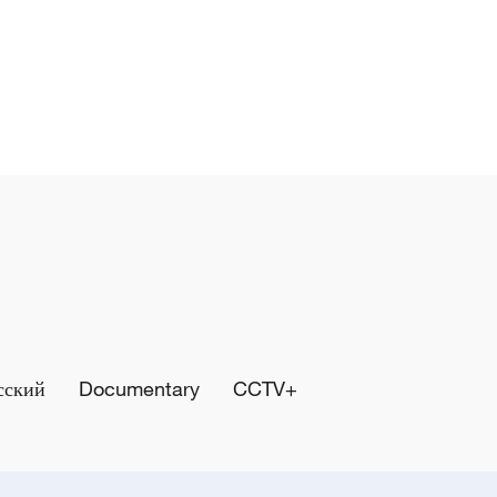
сский
Documentary
CCTV+