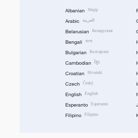
Albanian
Shqip
Arabic
العربية
Belarusian
Беларуская
Bengali
বাংলা
Bulgarian
Български
Cambodian
ខ្មែរ
Croatian
Hrvatski
Czech
Český
English
English
Esperanto
Esperanto
Filipino
Filipino