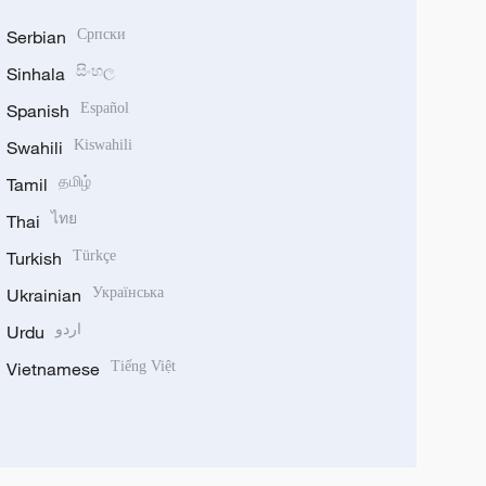
Serbian
Српски
Sinhala
සිංහල
Spanish
Español
Swahili
Kiswahili
Tamil
தமிழ்
Thai
ไทย
Turkish
Türkçe
Ukrainian
Українська
Urdu
اردو
Vietnamese
Tiếng Việt