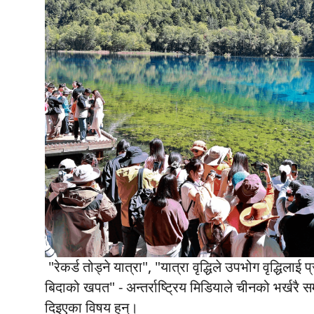
"रेकर्ड तोड्ने यात्रा", "यात्रा वृद्धिले उपभोग वृद्धिला
बिदाको खपत" - अन्तर्राष्ट्रिय मिडियाले चीनको भर्खरै स
दिइएका विषय हुन्।