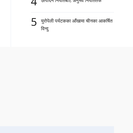
4
उत्पादन निर्यातबाट अनुभव निर्याततर्फ
5
युरोपेली पर्यटकका आँखामा चीनका आकर्षित
विन्दु