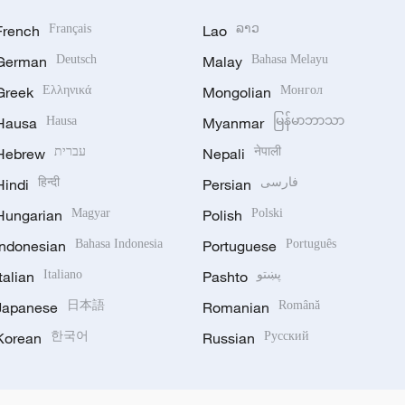
French
Français
Lao
ລາວ
German
Deutsch
Malay
Bahasa Melayu
Greek
Ελληνικά
Mongolian
Монгол
Hausa
Hausa
Myanmar
မြန်မာဘာသာ
Hebrew
עברית
Nepali
नेपाली
Hindi
हिन्दी
Persian
فارسی
Hungarian
Magyar
Polish
Polski
Indonesian
Bahasa Indonesia
Portuguese
Português
Italian
Italiano
Pashto
پښتو
Japanese
日本語
Romanian
Română
Korean
한국어
Russian
Русский