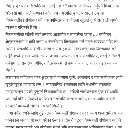
थिए । २०७९ मंसिरपछि जग्गालाई १० वटै क्षेत्रमा वर्गीकरण गर्नुपर्ने थियो । तर
धेरैजसो पालिकाले जग्गाको वर्गीकरण नगरेपछि २०८० साउन ३२ मा
नियमावलीको संशोधन गर्दै एक वर्षभित्र चार किल्ला खुलाई कृषि क्षेत्र तोक्नुपर्ने
व्यवस्था गरिएको थियो ।
नियमावलीको पहिलो संशोधनबाट आवासीय र व्यापारिक जग्गा ८० वर्गमिटर
क्षेत्रफलसम्म र कृषि जग्गा १ रोपनीसम्म कित्ताकाट गर्न पाइने व्यवस्था गरिएको
थियो । यसअघि आवासीय जग्गा १ सय ३० वर्ग मिटरभन्दा कम कित्ताकाट गर्न
पाइँदैनथ्यो । कृषि जमिनको सन्दर्भमा उपत्यकामा ५ सय वर्गमिटर, तराई र भित्री
मधेशमा ६ सय ७५ वर्गमिटर क्षेत्रफलभन्दा कम कित्ताकाट गर्न नपाइने व्यवस्था
थियो ।
सरकारले वर्गीकरण गरेर छुट्याएको जग्गामा कृषि, आवासीय र व्यावसायिकका लागि
छुट्टाछुट्टै मापदण्ड छन् । व्यावसायिक आवासका लागि स्थानीय सडकको
मापदण्ड पूरा भएको हुनुपर्ने नियमावलीमा छ । पहिलो संशोधनबाट एक वर्ष अवधि
थप गर्दा पनि पालिकाले वर्गीकरण नगरेपछि मन्त्रालयले २०८१ भदौमा दोस्रो
पटक नियमावली संशोधन गरेको थियो ।
जग्गा वर्गीकरणकै लागि दुई पटक नियमावली संशोधन गरेर समय थप्दासमेत ५ सय
पालिकाले जग्गा वर्गीकरण गरेका छैनन् । दोस्रो पटक नियमावली संशोधन गर्दा नै
कानुन मन्त्रालयले अब संशोधन नगर्न भूमि मन्त्रालयलाई भनिसकेको थियो । तर