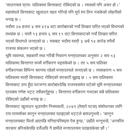
‘साउनयता प्रायः पालिकामा कित्ताकाट रोकिएको छ । त्यसको पनि असर हो ।’
महासंघले कित्ताकाट खुलाउन पहल गरिरहे पनि मुर्त रुप लिन नसकेको लोहनीको
भनाइ छ ।
भदौमा २७ हजार ४ सय ४९४ वटा कारोबारको नयाँ लिखत पारित भएको विभागको
तथ्यांक छ । यस्तै १३ हजार ६ सय ९१ वटा कित्ताकाटको नयाँ लिखत पारित
भएको विभागले जनाएको छ । यसबाट भदौमा मात्रै ३ अर्ब १४ करोड रुपैयाँ
राजस्व संकलन भएको छ ।
भूमि व्यवस्था, सहकारी तथा गरिबी निवारण मन्त्रालयका अनुसार २ सय ५३
पालिकामा कित्तागत रूपमै वर्गीकरण भइसकेको छ । तर ५ सय पालिका
वर्गीकरणका विभिन्न चरणमा रहेको मन्त्रालयले जनाएको छ । त्यसकारण ५ सय
पालिकामा मात्रै कित्ताकाट रोकिएको सरकारी बुझाइ छ । ५ सय पालिकामा
कित्ताकाट ठप्प हुँदा घरजग्गा कारोबारदेखि राजस्वसमेत घटेको भूमि मन्त्रालयका
प्रवक्ता गणेश भट्ट स्वीकार्नुहुन्छ । कित्तागत वर्गीकरण नभएका सबै पालिकामा
रोकिएको उहाँको भनाइ छ ।
कित्ताकाट खुलाउन भूउपयोग नियमावली, २०७९ (तेस्रो पटक) संशोधनका लागि
राय परामर्शका कानुन मन्त्रालयमा पठाइएको भट्टले बताउनुभयो। ‘कानुन
मन्त्रालयबाट फिर्ता आएपछि मन्त्रिपरिषद्मा पेस हुन्छ,’ उहाँले भन्नुभयो, ‘अन्तरिम
सरकार बनिसकेपछि दसैंअघि नै हामीले मन्त्रालयमा पठाइसकेका छौं ।’