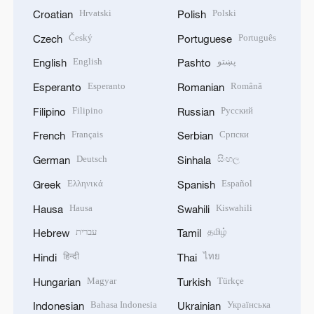
Hrvatski
Polski
Croatian
Polish
Český
Português
Czech
Portuguese
English
پښتو
English
Pashto
Esperanto
Română
Esperanto
Romanian
Filipino
Русский
Filipino
Russian
Français
Српски
French
Serbian
Deutsch
සිංහල
German
Sinhala
Ελληνικά
Español
Greek
Spanish
Hausa
Kiswahili
Hausa
Swahili
עברית
தமிழ்
Hebrew
Tamil
हिन्दी
ไทย
Hindi
Thai
Magyar
Türkçe
Hungarian
Turkish
Bahasa Indonesia
Українська
Indonesian
Ukrainian