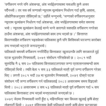
‘वर्गीकरण नगरे पनि अंशबन्डा, अंश भर्पाईलगायतमा यसअघि कुनै असर
पर्दैनथ्यो । तर यस वर्ष जग्गाको न्यूनतम मूल्यांकन निर्धारण गर्दा कृषि, आवास,
औद्योगिकअनुसार तोकिएको छ,’ उहाँले भन्नुभयो, ‘जग्गाको वर्गीकरणअनुसार
न्यूनतम मूल्यांकन निर्धारण गर्दा अंशबन्डा, अंश भर्पाईलगायतमा समेत समस्या
भयो । न्यूनतम मूल्यांकन केलाई मान्ने भन्ने कारणले यसपालि वर्गीकरण नगरेका
ठाउँमा अंशबन्डा, अंश भर्पाईलगायतको काम ठप्प भएको छ ।’ कित्तागत
विवरणसहित वर्गीकरण भइसकेका पालिकामा कुनै पनि किसिमको घरजग्गा कारोबार
ठप्प नभएको भट्टले जनाउनुभयो।
पालिकाले समयमै वर्गीकरण नगरिदिँदा कित्ताकाट खुलाउनकै लागि सरकारले दुई
पटक भूउपयोग नियमावली, २०७९ संशोधन गरिसकेको छ । २०८१ भदौ
सुरुदेखि नै ६ सय २० पालिकामा कित्ताकाटलगायत जग्गा प्रशासनसम्बन्धी काम
रोकिएको थियो । त्यति बेला १ सय ३३ पालिकाले मात्रै पूर्ण जग्गा वर्गीकरण गरेका
थिए । लगत्तै २०८१ भदौ २७ मा भूउपयोग नियमावली, २०७९ दोस्रो पटक
संशोधन गर्दै जग्गा वर्गीकरण गर्न पालिकालाई २०८२ असारसम्म समय दिइएको
थियो । २०८२ असारसम्म २ सय ५३ पालिकाले मात्रै पूर्ण वर्गीकरण गर्दा ५ सय
पालिकामा कित्ताकाट ठप्प भएको मन्त्रालयले जनाएको छ ।
२०७९ जेठमा नियमावली जारी हुँदा ६ महिनाभित्र चार किल्ला खुलाई कृषि क्षेत्र
तोक्नुपर्ने थियो । २०७९ मंसिरसम्म केही पालिकाले मात्रै कृषि क्षेत्र छुट्याएका