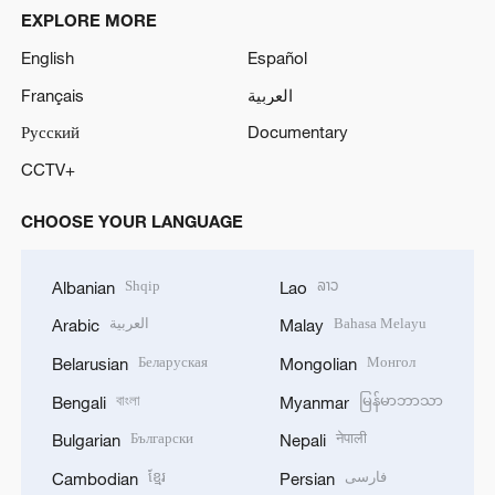
EXPLORE MORE
English
Español
Français
العربية
Русский
Documentary
CCTV+
CHOOSE YOUR LANGUAGE
Shqip
ລາວ
Albanian
Lao
العربية
Bahasa Melayu
Arabic
Malay
Беларуская
Монгол
Belarusian
Mongolian
বাংলা
မြန်မာဘာသာ
Bengali
Myanmar
Български
नेपाली
Bulgarian
Nepali
ខ្មែរ
فارسی
Cambodian
Persian