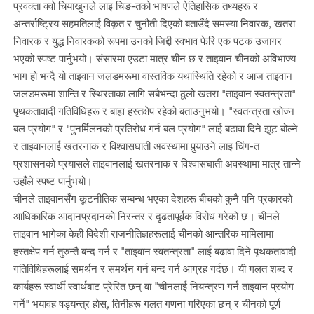
प्रवक्ता क्वो चियाखुनले लाइ चिङ-तको भाषणले ऐतिहासिक तथ्यहरू र
अन्तर्राष्ट्रिय सहमतिलाई विकृत र चुनौती दिएको बताउँदै समस्या निवारक, खतरा
निवारक र युद्ध निवारकको रूपमा उनको जिद्दी स्वभाव फेरि एक पटक उजागर
भएको स्पष्ट पार्नुभयो। संसारमा एउटा मात्र चीन छ र ताइवान चीनको अविभाज्य
भाग हो भन्दै यो ताइवान जलडमरूमा वास्तविक यथास्थिति रहेको र आज ताइवान
जलडमरूमा शान्ति र स्थिरताका लागि सबैभन्दा ठूलो खतरा "ताइवान स्वतन्त्रता"
पृथकतावादी गतिविधिहरू र बाह्य हस्तक्षेप रहेको बताउनुभयो। "स्वतन्त्रता खोज्न
बल प्रयोग" र "पुनर्मिलनको प्रतिरोध गर्न बल प्रयोग" लाई बढावा दिने झूट बोल्ने
र ताइवानलाई खतरनाक र विश्वासघाती अवस्थामा पुर्‍याउने लाइ चिंग-त
प्रशासनको प्रयासले ताइवानलाई खतरनाक र विश्वासघाती अवस्थामा मात्र तान्ने
उहाँले स्पष्ट पार्नुभयो।
चीनले ताइवानसँग कूटनीतिक सम्बन्ध भएका देशहरू बीचको कुनै पनि प्रकारको
आधिकारिक आदानप्रदानको निरन्तर र दृढतापूर्वक विरोध गरेको छ। चीनले
ताइवान भागेका केही विदेशी राजनीतिज्ञहरूलाई चीनको आन्तरिक मामिलामा
हस्तक्षेप गर्न तुरुन्तै बन्द गर्न र "ताइवान स्वतन्त्रता" लाई बढावा दिने पृथकतावादी
गतिविधिहरूलाई समर्थन र समर्थन गर्न बन्द गर्न आग्रह गर्दछ। यी गलत शब्द र
कार्यहरू स्वार्थी स्वार्थबाट प्रेरित छन् वा "चीनलाई नियन्त्रण गर्न ताइवान प्रयोग
गर्ने" भयावह षड्यन्त्र होस्, तिनीहरू गलत गणना गरिएका छन् र चीनको पूर्ण