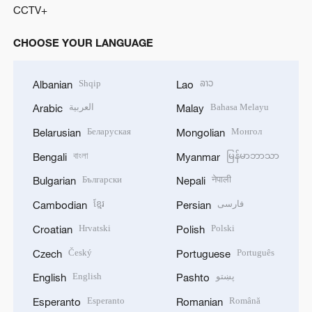
CCTV+
CHOOSE YOUR LANGUAGE
Shqip
ລາວ
Albanian
Lao
العربية
Bahasa Melayu
Arabic
Malay
Беларуская
Монгол
Belarusian
Mongolian
বাংলা
မြန်မာဘာသာ
Bengali
Myanmar
Български
नेपाली
Bulgarian
Nepali
ខ្មែរ
فارسی
Cambodian
Persian
Hrvatski
Polski
Croatian
Polish
Český
Português
Czech
Portuguese
English
پښتو
English
Pashto
Esperanto
Română
Esperanto
Romanian