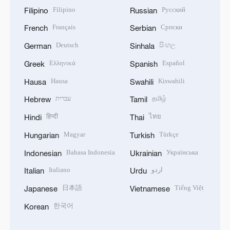
Filipino
Русский
Filipino
Russian
Français
Српски
French
Serbian
Deutsch
සිංහල
German
Sinhala
Ελληνικά
Español
Greek
Spanish
Hausa
Kiswahili
Hausa
Swahili
עברית
தமிழ்
Hebrew
Tamil
हिन्दी
ไทย
Hindi
Thai
Magyar
Türkçe
Hungarian
Turkish
Bahasa Indonesia
Українська
Indonesian
Ukrainian
Italiano
اردو
Italian
Urdu
日本語
Tiếng Việt
Japanese
Vietnamese
한국어
Korean