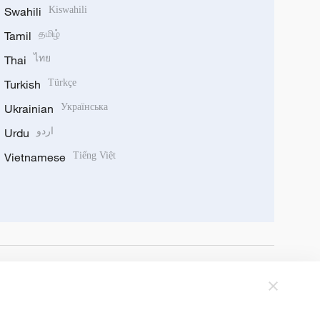
Swahili
Kiswahili
Tamil
தமிழ்
Thai
ไทย
Turkish
Türkçe
Ukrainian
Українська
Urdu
اردو
Vietnamese
Tiếng Việt