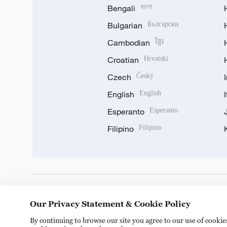
Bengali
বাংলা
Bulgarian
Български
Cambodian
ខ្មែរ
Croatian
Hrvatski
Czech
Český
English
English
Esperanto
Esperanto
Filipino
Filipino
DOWNLOAD OUR APP
Our Privacy Statement & Cookie Policy
By continuing to browse our site you agree to our use of cooki