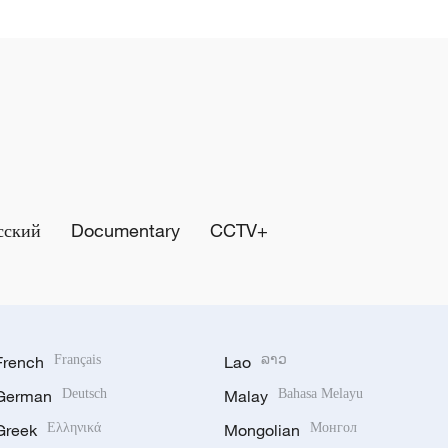
сский
Documentary
CCTV+
French
Français
Lao
ລາວ
German
Deutsch
Malay
Bahasa Melayu
Greek
Ελληνικά
Mongolian
Монгол