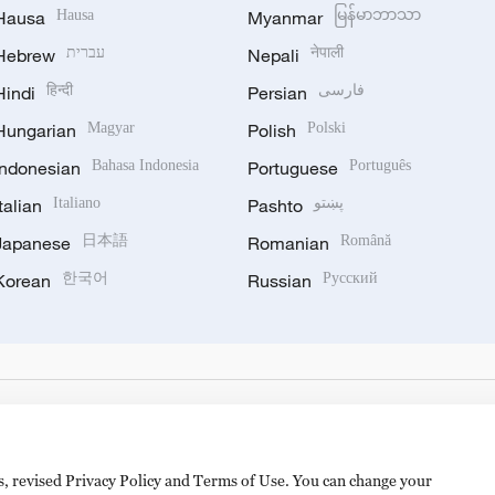
Hausa
Hausa
Myanmar
မြန်မာဘာသာ
Hebrew
עברית
Nepali
नेपाली
Hindi
हिन्दी
Persian
فارسی
Hungarian
Magyar
Polish
Polski
Indonesian
Bahasa Indonesia
Portuguese
Português
Italian
Italiano
Pashto
پښتو
Japanese
日本語
Romanian
Română
Korean
한국어
Russian
Русский
es, revised Privacy Policy and Terms of Use. You can change your