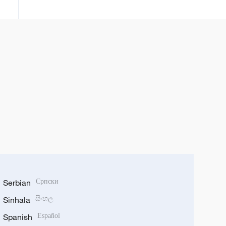
Serbian
Српски
Sinhala
සිංහල
Spanish
Español