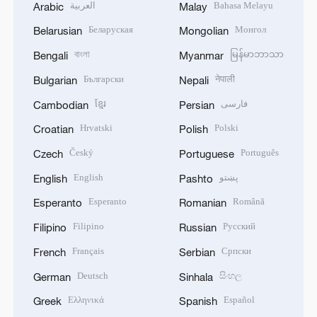
العربية
Bahasa Melayu
Arabic
Malay
Беларуская
Монгол
Belarusian
Mongolian
বাংলা
မြန်မာဘာသာ
Bengali
Myanmar
Български
नेपाली
Bulgarian
Nepali
ខ្មែរ
فارسی
Cambodian
Persian
Hrvatski
Polski
Croatian
Polish
Český
Português
Czech
Portuguese
English
پښتو
English
Pashto
Esperanto
Română
Esperanto
Romanian
Filipino
Русский
Filipino
Russian
Français
Српски
French
Serbian
Deutsch
සිංහල
German
Sinhala
Ελληνικά
Español
Greek
Spanish