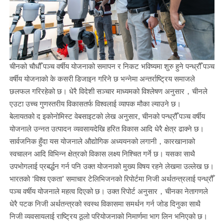
चीनको चौधौँ पञ्च वर्षीय योजनाको समापन र निकट भविष्यमा शुरु हुने पन्ध्रौँ पञ्च
वर्षीय योजनाको के कसरी डिजाइन गरिने छ भन्नेमा अन्तर्राष्ट्रिय समाजले
छलफल गरिरहेको छ। धेरै विदेशी सञ्चार माध्यमको विश्लेषण अनुसार，चीनले
एउटा उच्च गुणस्तरीय विकासतर्फ विश्वलाई व्यापक मौका ल्याउने छ।
बेलायतको द इकोनोमिस्ट वेबसाइटको लेख अनुसार, चीनको पन्ध्रौँ पञ्च वर्षीय
योजनाले उन्नत उत्पादन व्यवसायदेखि हरित विकास आदि धेरै क्षेत्र ढाक्ने छ।
सार्वजनिक हुँदा यस योजनाले औद्योगिक अध्ययनको लगानी，कारखानाको
स्वचालन आदि विभिन्न क्षेत्रको विकास लक्ष्य निश्चित गर्ने छ। यसका साथै
उपभोगलाई प्रबर्द्धन गर्न पनि उक्त योजनाको मुख्य विषय रहने लेखमा उल्लेख छ।
भारतको ‘विश्व एकता’ समाचार टेलिभिजनको रिपोर्टमा निजी अर्थतन्त्रलाई पन्ध्रौँ
पञ्च वर्षीय योजनाले महत्व दिएको छ। उक्त रिपोर्ट अनुसार，चीनका नेतागणले
धेरै पटक निजी अर्थतन्त्रको स्वस्थ विकासमा समर्थन गर्न जोड दिनुका साथै
निजी व्यवसायलाई राष्ट्रिय ठूलो परियोजनाको निमार्णमा भाग लिन भनिएको छ।