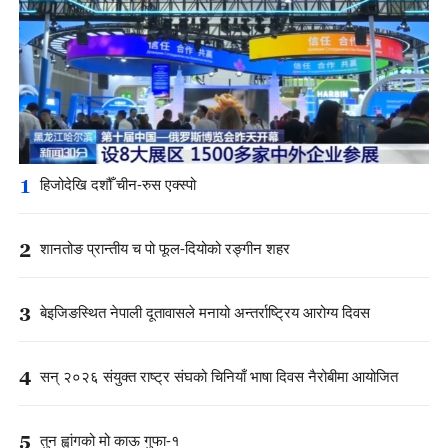
1
हिजोदेखि दशौँ चीन-रुस एक्स्पो
2
शानतोङ प्रान्तीय च पो फूल-दियोको रङ्गीन शहर
3
बेइजिङस्थित नेपाली दूतावासले मनायो अन्तर्राष्ट्रिय आरोग्य दिवस
4
सन् २०२६ संयुक्त राष्ट्र संघको चिनियाँ भाषा दिवस नैरोबीमा आयोजित
5
तुन ह्वांगको मो काऊ गुफा-१