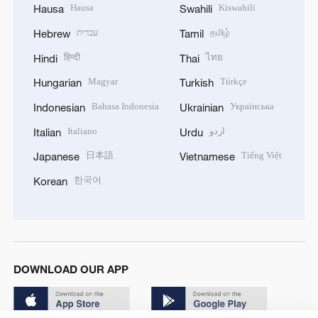
Hausa
Kiswahili
Hausa
Swahili
עברית
தமிழ்
Hebrew
Tamil
हिन्दी
ไทย
Hindi
Thai
Magyar
Türkçe
Hungarian
Turkish
Bahasa Indonesia
Українська
Indonesian
Ukrainian
Italiano
اردو
Italian
Urdu
日本語
Tiếng Việt
Japanese
Vietnamese
한국어
Korean
DOWNLOAD OUR APP