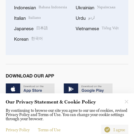
Bahasa Indonesia
Українська
Indonesian
Ukrainian
Italiano
اردو
Italian
Urdu
日本語
Tiếng Việt
Japanese
Vietnamese
한국어
Korean
DOWNLOAD OUR APP
Our Privacy Statement & Cookie Policy
By continuing to browse our site you agree to our use of cookies, revised
Privacy Policy and Terms of Use. You can change your cookie settings
through your browser.
© China Radio International.CRI. All Rights Reserved. 16A
Shijingshan Road, Beijing, China. 100040
Privacy Policy
Terms of Use
I agree