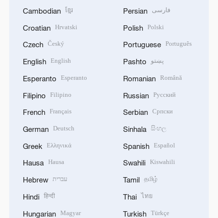
ខ្មែរ
فارسی
Cambodian
Persian
Hrvatski
Polski
Croatian
Polish
Český
Português
Czech
Portuguese
English
پښتو
English
Pashto
Esperanto
Română
Esperanto
Romanian
Filipino
Русский
Filipino
Russian
Français
Српски
French
Serbian
Deutsch
සිංහල
German
Sinhala
Ελληνικά
Español
Greek
Spanish
Hausa
Kiswahili
Hausa
Swahili
עברית
தமிழ்
Hebrew
Tamil
हिन्दी
ไทย
Hindi
Thai
Magyar
Türkçe
Hungarian
Turkish