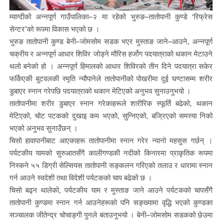
म्याग्दीको अन्नपूर्ण गाउँपालिका–२ मा रहेको भुरुङ–तातोपानी कुण्डे ‘रिफ्रेस
सेन्टर’को रूपमा विकास भएको छ ।
भुरुङ तातोपानी कुण्ड बेनी–जोमसोम सडक भएर मुस्ताङ जाने–आउने, अन्नपूर्ण
चक्रीय र अन्नपूर्ण आधार शिविर जोड्ने मौरिस हर्जोग पदयात्राको थकान मेटाउने
थलो बनेको हो । अन्नपूर्ण हिमालको आधार शिविरको तीन दिने पदयात्रा सकेर
फर्किएकी बुटवलकी स्मृति न्यौपानेले तातोपानीको पोखरीमा दुई घण्टासम्म शरीर
डुबाएर स्नान गरेपछि पदयात्राको थकान मेटिएको अनुभव सुनाउनुभयो ।
तातोपानीमा शरीर डुबाएर स्नान गरेकाहरूले शारीरिक स्फूर्ति बढेको, थकान
मेटिएको, चोट पटकको दुखाइ कम भएको, सुन्निएको, बज्रिएको समस्या निको
भएको अनुभव सुनाउँछन् ।
चिसो हावापानीबाट आएकाहरू तातोपानीमा स्नान गरेर न्यानो महसुस गर्छन् ।
पर्यटकीय यामको सुरुआतसँगै कालीगण्डकी नदीको किनारमा प्राकृतिक रूपमा
निस्कने ५५ डिग्री सेल्सियस तातोपानी सङ्कलन गरिएको तलाउ र धारामा स्नान
गर्न आउने स्वदेशी तथा विदेशी पर्यटकको चाप बढेको छ ।
चिसो बढ्न थालेको, पर्यटकीय याम र मुस्ताङ जाने आउने पर्यटकको चापसँगै
तातोपानी कुण्डमा स्नान गर्न आउनेहरूको पनि सङ्ख्यामा वृद्धि भएको कुण्डका
सञ्चालक जीतेन्द्र चोचाङ्गी पुनले बताउनुभयो । बेनी–जोमसोम सडकको छेउमा