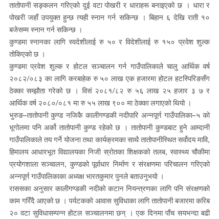
तातोपानी सङ्कलन गरिएको दुई वटा पोखरी र धाराहरू बनाइएको छ । धारा र
पोखरी जहाँ उपयुक्त हुन्छ त्यही स्नान गर्न सकिन्छ । बिहान ६ देखि राती १०
बजेसम्म स्नान गर्न सकिन्छ ।
कुण्डमा स्नानका लागि स्वदेशीलाई रु ५० र विदेशीलाई रु १५० प्रवेश शुल्क
तोकिएको छ ।
कुण्डमा प्रवेश शुल्क र होटल सञ्चालन गर्न गाउँपालिकाले चालु आर्थिक वर्ष
२०८२/०८३ का लागि करबाहेक रु ५० लाख एक हजारमा होटल हटस्पिरिङसँग
ठेक्का सम्झौता गरेको छ । विसं २०८१/८२ रु ५६ लाख २५ हजार ३ ७ र
आर्थिक वर्ष २०८०/०८१ मा रु ५५ लाख ९०० मा ठेक्का लगाएको थियो ।
भुरुङ–तातोपानी कुण्ड नजिकै कालीगण्डकी नदीपारि अन्नपूर्ण गाउँपालिका–५ को
भूगोलमा पनि अर्को तातोपानी कुण्ड रहेको छ । तातोपानी कुण्डबाट हुने आम्दानी
गाउँपालिकाले तय गर्ने योजना तथा कार्यक्रमका साथै तातोपानीस्थित सर्वोदय मावि,
हिमालय आधारभूत विद्यालयका निजी स्रोतका शिक्षकको तलब, स्वास्थ्य चौकीमा
प्रयोगशाला सञ्चालन, कुण्डको पूर्वाधार निर्माण र संरक्षणमा परिचालन गरिएको
अन्नपूर्ण गाउँपालिकाका अध्यक्ष भारतकुमार पुनले बताउनुभयो ।
राससका अनुसार कालीगण्डकी नदीको कटान नियन्त्रणका लागि पनि संरक्षणको
काम गरिँदै आएको छ । पर्यटकको आवास सुविधाका लागि तातोपानी बजारमा करिब
२० वटा सुविधासम्पन्न होटल सञ्चालनमा छन् । एक दिनमा पाँच सयभन्दा बढी