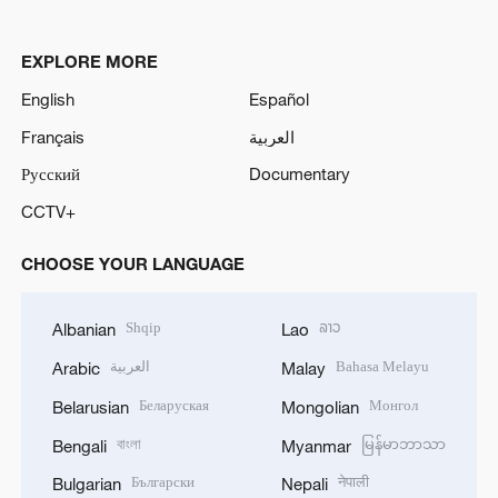
EXPLORE MORE
English
Español
Français
العربية
Русский
Documentary
CCTV+
CHOOSE YOUR LANGUAGE
Shqip
ລາວ
Albanian
Lao
العربية
Bahasa Melayu
Arabic
Malay
Беларуская
Монгол
Belarusian
Mongolian
বাংলা
မြန်မာဘာသာ
Bengali
Myanmar
Български
नेपाली
Bulgarian
Nepali