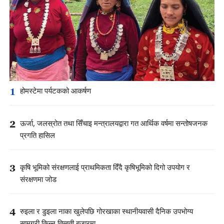
1
होमस्टेमा पर्यटकको आकर्षण
2
ऊर्जा, जलस्रोत तथा सिँचाइ मन्त्रालयद्वारा गत आर्थिक वर्षमा सन्तोषजनक
प्रगति हासिल
3
कृषि भूमिको संरक्षणलाई प्राथमिकता दिँदै कृषिभूमिको दिगो उपयोग र
संरक्षणमा जोड
4
रुइला र डुइला नाका खुलेपछि गोरखाका स्थानीयवासी दैनिक उपभोग्य
सामग्री किन्न तिब्बती बजारमा