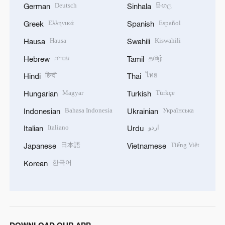
Deutsch
සිංහල
German
Sinhala
Ελληνικά
Español
Greek
Spanish
Hausa
Kiswahili
Hausa
Swahili
עברית
தமிழ்
Hebrew
Tamil
हिन्दी
ไทย
Hindi
Thai
Magyar
Türkçe
Hungarian
Turkish
Bahasa Indonesia
Українська
Indonesian
Ukrainian
Italiano
اردو
Italian
Urdu
日本語
Tiếng Việt
Japanese
Vietnamese
한국어
Korean