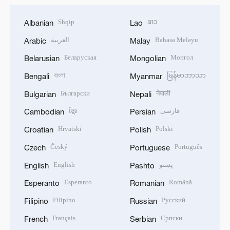
Shqip
ລາວ
Albanian
Lao
العربية
Bahasa Melayu
Arabic
Malay
Беларуская
Монгол
Belarusian
Mongolian
বাংলা
မြန်မာဘာသာ
Bengali
Myanmar
Български
नेपाली
Bulgarian
Nepali
ខ្មែរ
فارسی
Cambodian
Persian
Hrvatski
Polski
Croatian
Polish
Český
Português
Czech
Portuguese
English
پښتو
English
Pashto
Esperanto
Română
Esperanto
Romanian
Filipino
Русский
Filipino
Russian
Français
Српски
French
Serbian