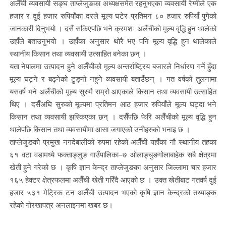
अर्लैँची व्यवसायी सङ्घ ताप्लेजुङका अध्यक्षसमेत रहनुभएका व्यवसायी रेग्मीले एक
हजार र दुई हजार रुपियाँका दरले मूल्य घटेर प्रतिमन ८० हजार रुपियाँ पुगेको
जानकारी दिनुभयो । दसैँ सकिएपछि भने क्रमशः अलैँचीको मूल्य वृद्धि हुन थालेको
उहाँले बताउनुभयो । उहाँका अनुसार थोरै भए पनि मूल्य वृद्धि हुन थालेकाले
स्थानीय किसान तथा व्यवसायी उत्साहित बनेका छन् ।
यता नेपालमा उत्पादन हुने अलैँचीको मूल्य अन्तर्राष्ट्रिय बजारले निर्धारण गर्ने हुँदा
मूल्य घट्ने र बढ्नेको टुङ्गो नहुने व्यवसायी बताउँछन् । गत वर्षको तुलनामा
यसवर्ष भने अलैँचीको मूल्य सुरुमै राम्रो आएकाले किसान तथा व्यवसायी उत्साहित
थिए । दसैँअघि सुरुको मूल्यमा प्रतिमन आठ हजार रुपियाँले मूल्य घट्दा भने
किसान तथा व्यवसायी झस्किएका छन् । दसैँपछि फेरि अलैँचीको मूल्य वृद्धि हुन
थालेपछि किसान तथा व्यवसायीमा आसा जगाएको उनीहरुको भनाइ छ ।
ताप्लेजुङको प्रमुख नगदेबालीको रुपमा रहेको अलैँची यहाँका नौ स्थानीय तहका
६१ वटा वडामध्ये फक्ताङ्लुङ गाउँपालिका–७ ओलाङ्चुङगोलाबाहेक सबै क्षेत्रमा
खेती हुने गरेको छ । कृषि ज्ञान केन्द्र ताप्लेजुङका अनुसार जिल्लामा चार हजार
१६५ हेक्टर क्षेत्रफलमा अलैँची खेती गरिँदै आएको छ । उक्त खेतीबाट गतवर्ष दुई
हजार ५३१ मेट्रिक टन अलैँची उत्पादन भएको कृषि ज्ञान केन्द्रको तथ्याङ्क
रहेको गोरखापत्र अनलाइनमा खबर छ।