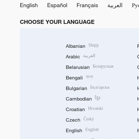
English
Español
Français
العربية
Ру
CHOOSE YOUR LANGUAGE
Albanian
Shqip
Arabic
العربية
Belarusian
Беларуская
Bengali
বাংলা
Bulgarian
Български
Cambodian
ខ្មែរ
Croatian
Hrvatski
Czech
Český
English
English