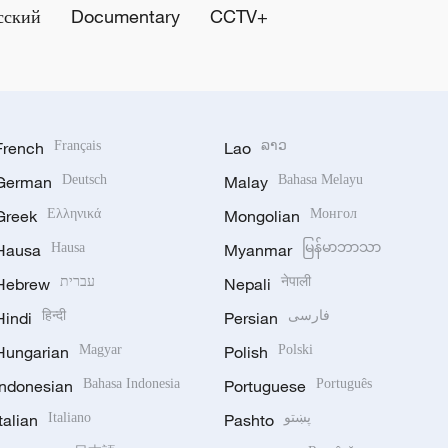
сский
Documentary
CCTV+
French
Français
Lao
ລາວ
German
Deutsch
Malay
Bahasa Melayu
Greek
Ελληνικά
Mongolian
Монгол
Hausa
Hausa
Myanmar
မြန်မာဘာသာ
Hebrew
עברית
Nepali
नेपाली
Hindi
हिन्दी
Persian
فارسی
Hungarian
Magyar
Polish
Polski
Indonesian
Bahasa Indonesia
Portuguese
Português
Italian
Italiano
Pashto
پښتو