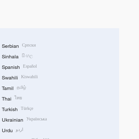
Serbian
Српски
Sinhala
සිංහල
Spanish
Español
Swahili
Kiswahili
Tamil
தமிழ்
Thai
ไทย
Turkish
Türkçe
Ukrainian
Українська
Urdu
اردو