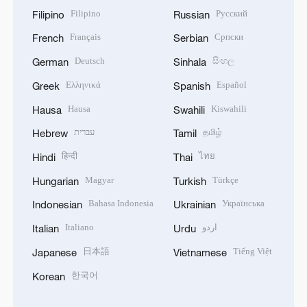
Filipino
Русский
Filipino
Russian
Français
Српски
French
Serbian
Deutsch
සිංහල
German
Sinhala
Ελληνικά
Español
Greek
Spanish
Hausa
Kiswahili
Hausa
Swahili
עברית
தமிழ்
Hebrew
Tamil
हिन्दी
ไทย
Hindi
Thai
Magyar
Türkçe
Hungarian
Turkish
Bahasa Indonesia
Українська
Indonesian
Ukrainian
Italiano
اردو
Italian
Urdu
日本語
Tiếng Việt
Japanese
Vietnamese
한국어
Korean