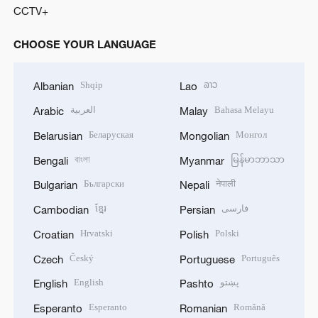
CCTV+
CHOOSE YOUR LANGUAGE
Shqip
ລາວ
Albanian
Lao
العربية
Bahasa Melayu
Arabic
Malay
Беларуская
Монгол
Belarusian
Mongolian
বাংলা
မြန်မာဘာသာ
Bengali
Myanmar
Български
नेपाली
Bulgarian
Nepali
ខ្មែរ
فارسی
Cambodian
Persian
Hrvatski
Polski
Croatian
Polish
Český
Português
Czech
Portuguese
English
پښتو
English
Pashto
Esperanto
Română
Esperanto
Romanian