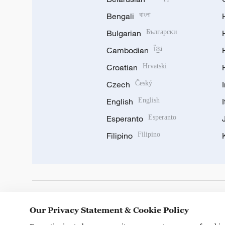
Bengali
বাংলা
Bulgarian
Български
Cambodian
ខ្មែរ
Croatian
Hrvatski
Czech
Český
English
English
Esperanto
Esperanto
Filipino
Filipino
DOWNLOAD OUR APP
Our Privacy Statement & Cookie Policy