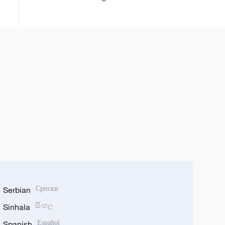
Serbian
Српски
Sinhala
සිංහල
Spanish
Español