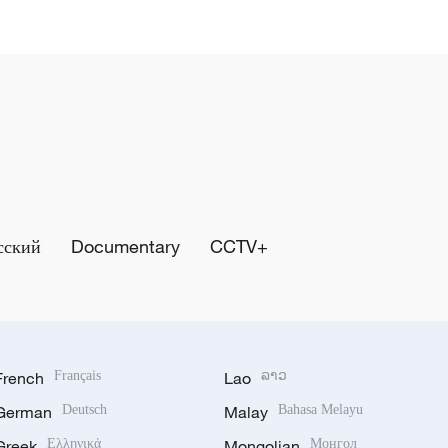
сский
Documentary
CCTV+
French
Français
Lao
ລາວ
German
Deutsch
Malay
Bahasa Melayu
Greek
Ελληνικά
Mongolian
Монгол