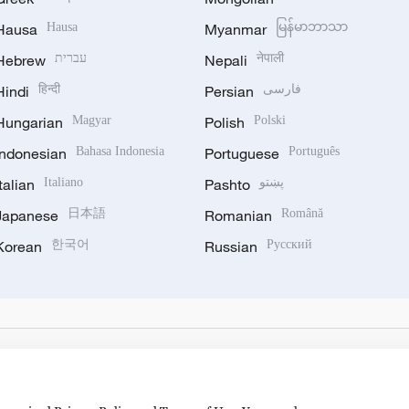
Hausa
Hausa
Myanmar
မြန်မာဘာသာ
Hebrew
עברית
Nepali
नेपाली
Hindi
हिन्दी
Persian
فارسی
Hungarian
Magyar
Polish
Polski
Indonesian
Bahasa Indonesia
Portuguese
Português
Italian
Italiano
Pashto
پښتو
Japanese
日本語
Romanian
Română
Korean
한국어
Russian
Русский