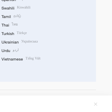
Swahili
Kiswahili
Tamil
தமிழ்
Thai
ไทย
Turkish
Türkçe
Ukrainian
Українська
Urdu
اردو
Vietnamese
Tiếng Việt