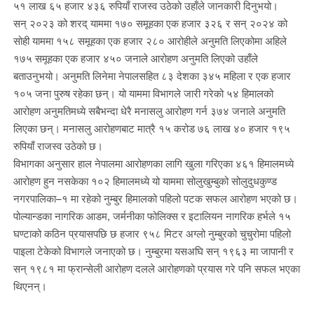
५१ लाख ६५ हजार ४३६ रुपियाँ राजस्व उठेको उहाँले जानकारी दिनुभयो।
सन् २०२३ को शरद् याममा १७० समूहका एक हजार ३२६ र सन् २०२४ को
सोही याममा १५८ समूहका एक हजार २८० आरोहीले अनुमति लिएकोमा अहिले
१७५ समूहका एक हजार ४५० जनाले आरोहण अनुमति लिएको उहाँले
बताउनुभयो। अनुमति लिनेमा नेपालसहित ८३ देशका ३४५ महिला र एक हजार
१०५ जना पुरुष रहेका छन्। यो याममा विभागले जारी गरेको ५४ हिमालको
आरोहण अनुमतिमध्ये सबैभन्दा धेरै मनासलु आरोहण गर्न ३७४ जनाले अनुमति
लिएका छन्। मनासलु आरोहणबाट मात्रै १५ करोड ७६ लाख ४० हजार १९५
रुपियाँ राजस्व उठेको छ।
विभागका अनुसार हाल नेपालमा आरोहणका लागि खुला गरिएका ४६१ हिमालमध्ये
आरोहण हुन नसकेका १०२ हिमालमध्ये यो याममा सोलुखुम्बुको सोलुदुधकुण्ड
नगरपालिका–१ मा रहेको नुम्बुर हिमालको पहिलो पटक सफल आरोहण भएको छ।
पोल्यान्डका नागरिक आडम, जर्मनीका फोलिक्स र इटालियन नागरिक हर्भले १५
घण्टाको कठिन प्रयासपछि छ हजार ९५८ मिटर अग्लो नुम्बुरको चुचुरोमा पहिलो
पाइला टेकेको विभागले जनाएको छ। नुम्बुरमा यसअघि सन् १९६३ मा जापानी र
सन् १९८१ मा फ्रान्सेली आरोहण दलले आरोहणको प्रयास गरे पनि सफल भएका
थिएनन्।