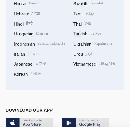
Hausa
Kiswahili
Hausa
Swahili
עברית
தமிழ்
Hebrew
Tamil
हिन्दी
ไทย
Hindi
Thai
Magyar
Türkçe
Hungarian
Turkish
Bahasa Indonesia
Українська
Indonesian
Ukrainian
Italiano
اردو
Italian
Urdu
日本語
Tiếng Việt
Japanese
Vietnamese
한국어
Korean
DOWNLOAD OUR APP