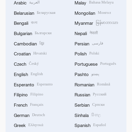
العربية
Bahasa Melayu
Arabic
Malay
Беларуская
Монгол
Belarusian
Mongolian
বাংলা
မြန်မာဘာသာ
Bengali
Myanmar
Български
नेपाली
Bulgarian
Nepali
ខ្មែរ
فارسی
Cambodian
Persian
Hrvatski
Polski
Croatian
Polish
Český
Português
Czech
Portuguese
English
پښتو
English
Pashto
Esperanto
Română
Esperanto
Romanian
Filipino
Русский
Filipino
Russian
Français
Српски
French
Serbian
Deutsch
සිංහල
German
Sinhala
Ελληνικά
Español
Greek
Spanish