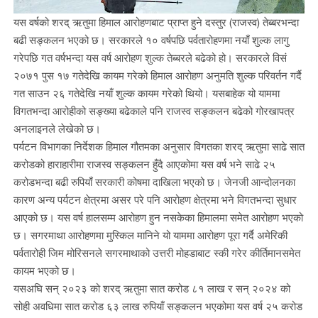
यस वर्षको शरद् ऋतुमा हिमाल आरोहणबाट प्राप्त हुने दस्तुर (राजस्व) तेब्बरभन्दा
बढी सङ्कलन भएको छ। सरकारले १० वर्षपछि पर्वतारोहणमा नयाँ शुल्क लागु
गरेपछि गत वर्षभन्दा यस वर्ष आरोहण शुल्क तेब्बरले बढेको हो। सरकारले विसं
२०७१ पुस १७ गतेदेखि कायम गरेको हिमाल आरोहण अनुमति शुल्क परिवर्तन गर्दै
गत साउन २६ गतेदेखि नयाँ शुल्क कायम गरेको थियो। यसबाहेक यो याममा
विगतभन्दा आरोहीको सङ्ख्या बढेकाले पनि राजस्व सङ्कलन बढेको गोरखापत्र
अनलाइनले लेखेको छ।
पर्यटन विभागका निर्देशक हिमाल गौतमका अनुसार विगतका शरद् ऋतुमा साढे सात
करोडको हाराहारीमा राजस्व सङ्कलन हुँदै आएकोमा यस वर्ष भने साढे २५
करोडभन्दा बढी रुपियाँ सरकारी कोषमा दाखिला भएको छ। जेनजी आन्दोलनका
कारण अन्य पर्यटन क्षेत्रमा असर परे पनि आरोहण क्षेत्रमा भने विगतभन्दा सुधार
आएको छ। यस वर्ष हालसम्म आरोहण हुन नसकेका हिमालमा समेत आरोहण भएको
छ। सगरमाथा आरोहणमा मुस्किल मानिने यो याममा आरोहण पूरा गर्दै अमेरिकी
पर्वतारोही जिम मोरिसनले सगरमाथाको उत्तरी मोहडाबाट स्की गरेर कीर्तिमानसमेत
कायम भएको छ।
यसअघि सन् २०२३ को शरद् ऋतुमा सात करोड ८१ लाख र सन् २०२४ को
सोही अवधिमा सात करोड ६३ लाख रुपियाँ सङ्कलन भएकोमा यस वर्ष २५ करोड