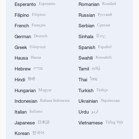
Esperanto
Română
Esperanto
Romanian
Filipino
Русский
Filipino
Russian
Français
Српски
French
Serbian
Deutsch
සිංහල
German
Sinhala
Ελληνικά
Español
Greek
Spanish
Hausa
Kiswahili
Hausa
Swahili
עברית
தமிழ்
Hebrew
Tamil
हिन्दी
ไทย
Hindi
Thai
Magyar
Türkçe
Hungarian
Turkish
Bahasa Indonesia
Українська
Indonesian
Ukrainian
Italiano
اردو
Italian
Urdu
日本語
Tiếng Việt
Japanese
Vietnamese
한국어
Korean