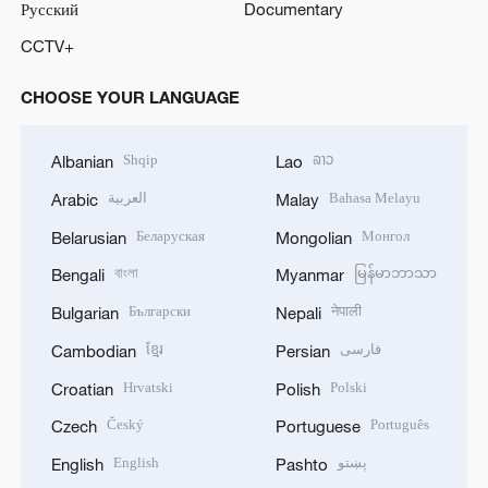
Русский
Documentary
CCTV+
CHOOSE YOUR LANGUAGE
Shqip
ລາວ
Albanian
Lao
العربية
Bahasa Melayu
Arabic
Malay
Беларуская
Монгол
Belarusian
Mongolian
বাংলা
မြန်မာဘာသာ
Bengali
Myanmar
Български
नेपाली
Bulgarian
Nepali
ខ្មែរ
فارسی
Cambodian
Persian
Hrvatski
Polski
Croatian
Polish
Český
Português
Czech
Portuguese
English
پښتو
English
Pashto