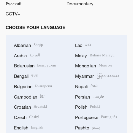
Русский
Documentary
CCTV+
CHOOSE YOUR LANGUAGE
Shqip
ລາວ
Albanian
Lao
العربية
Bahasa Melayu
Arabic
Malay
Беларуская
Монгол
Belarusian
Mongolian
বাংলা
မြန်မာဘာသာ
Bengali
Myanmar
Български
नेपाली
Bulgarian
Nepali
ខ្មែរ
فارسی
Cambodian
Persian
Hrvatski
Polski
Croatian
Polish
Český
Português
Czech
Portuguese
English
پښتو
English
Pashto