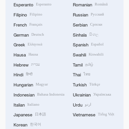
Esperanto
Română
Esperanto
Romanian
Filipino
Русский
Filipino
Russian
Français
Српски
French
Serbian
Deutsch
සිංහල
German
Sinhala
Ελληνικά
Español
Greek
Spanish
Hausa
Kiswahili
Hausa
Swahili
עברית
தமிழ்
Hebrew
Tamil
हिन्दी
ไทย
Hindi
Thai
Magyar
Türkçe
Hungarian
Turkish
Bahasa Indonesia
Українська
Indonesian
Ukrainian
Italiano
اردو
Italian
Urdu
日本語
Tiếng Việt
Japanese
Vietnamese
한국어
Korean