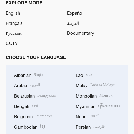
EXPLORE MORE
English
Español
Français
العربية
Русский
Documentary
CCTV+
CHOOSE YOUR LANGUAGE
Shqip
ລາວ
Albanian
Lao
العربية
Bahasa Melayu
Arabic
Malay
Беларуская
Монгол
Belarusian
Mongolian
বাংলা
မြန်မာဘာသာ
Bengali
Myanmar
Български
नेपाली
Bulgarian
Nepali
ខ្មែរ
فارسی
Cambodian
Persian