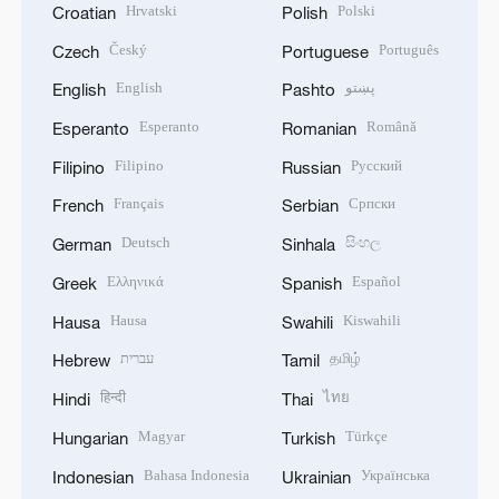
Hrvatski
Polski
Croatian
Polish
Český
Português
Czech
Portuguese
English
پښتو
English
Pashto
Esperanto
Română
Esperanto
Romanian
Filipino
Русский
Filipino
Russian
Français
Српски
French
Serbian
Deutsch
සිංහල
German
Sinhala
Ελληνικά
Español
Greek
Spanish
Hausa
Kiswahili
Hausa
Swahili
עברית
தமிழ்
Hebrew
Tamil
हिन्दी
ไทย
Hindi
Thai
Magyar
Türkçe
Hungarian
Turkish
Bahasa Indonesia
Українська
Indonesian
Ukrainian