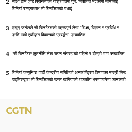
2
साओ टोमे एण्ड प्रिन्सिपेको राष्ट्रपतिमा पुन: निर्वाचित भएकोमा नोभालाई
चिनियाँ राष्ट्राध्यक्ष सी चिनफिङको बधाई
3
छ्यूश् जर्नलले सी चिनफिङको महत्त्वपूर्ण लेख "शिक्षा, विज्ञान र प्रविधि र
प्रतिभाको एकीकृत विकासको प्रवर्द्धन" प्रकाशित
4
“सी चिनफिङ कूटनीति लेख चयन संग्रह”को पहिलो र दोस्रो भाग प्रकाशित
5
चिनियाँ कम्युनिष्ट पार्टी केन्द्रीय समितिको अन्तर्राष्ट्रिय विभागका मन्त्री लिउ
हाइसिङद्वारा सी चिनफिङको उत्तर कोरियाको राजकीय भ्रमणबारेमा जानकारी