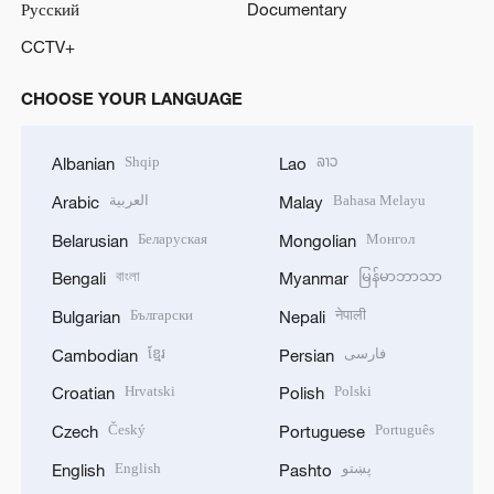
Русский
Documentary
CCTV+
CHOOSE YOUR LANGUAGE
Shqip
ລາວ
Albanian
Lao
العربية
Bahasa Melayu
Arabic
Malay
Беларуская
Монгол
Belarusian
Mongolian
বাংলা
မြန်မာဘာသာ
Bengali
Myanmar
Български
नेपाली
Bulgarian
Nepali
ខ្មែរ
فارسی
Cambodian
Persian
Hrvatski
Polski
Croatian
Polish
Český
Português
Czech
Portuguese
English
پښتو
English
Pashto