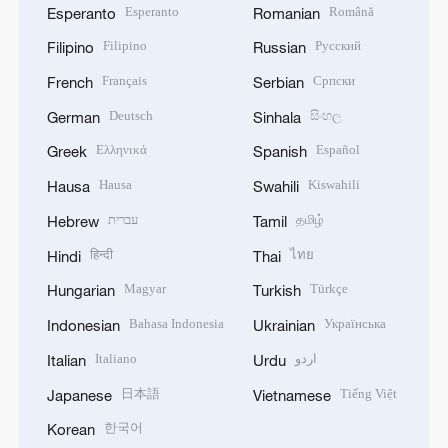
Esperanto
Română
Esperanto
Romanian
Filipino
Русский
Filipino
Russian
Français
Српски
French
Serbian
Deutsch
සිංහල
German
Sinhala
Ελληνικά
Español
Greek
Spanish
Hausa
Kiswahili
Hausa
Swahili
עברית
தமிழ்
Hebrew
Tamil
हिन्दी
ไทย
Hindi
Thai
Magyar
Türkçe
Hungarian
Turkish
Bahasa Indonesia
Українська
Indonesian
Ukrainian
Italiano
اردو
Italian
Urdu
日本語
Tiếng Việt
Japanese
Vietnamese
한국어
Korean