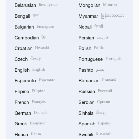
Беларуская
Монгол
Belarusian
Mongolian
বাংলা
မြန်မာဘာသာ
Bengali
Myanmar
Български
नेपाली
Bulgarian
Nepali
ខ្មែរ
فارسی
Cambodian
Persian
Hrvatski
Polski
Croatian
Polish
Český
Português
Czech
Portuguese
English
پښتو
English
Pashto
Esperanto
Română
Esperanto
Romanian
Filipino
Русский
Filipino
Russian
Français
Српски
French
Serbian
Deutsch
සිංහල
German
Sinhala
Ελληνικά
Español
Greek
Spanish
Hausa
Kiswahili
Hausa
Swahili