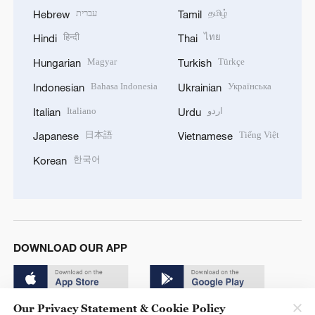
עברית
தமிழ்
Hebrew
Tamil
हिन्दी
ไทย
Hindi
Thai
Magyar
Türkçe
Hungarian
Turkish
Bahasa Indonesia
Українська
Indonesian
Ukrainian
Italiano
اردو
Italian
Urdu
日本語
Tiếng Việt
Japanese
Vietnamese
한국어
Korean
DOWNLOAD OUR APP
Our Privacy Statement & Cookie Policy