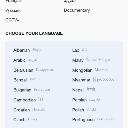
Français
العربية
Русский
Documentary
CCTV+
CHOOSE YOUR LANGUAGE
Shqip
ລາວ
Albanian
Lao
العربية
Bahasa Melayu
Arabic
Malay
Беларуская
Монгол
Belarusian
Mongolian
বাংলা
မြန်မာဘာသာ
Bengali
Myanmar
Български
नेपाली
Bulgarian
Nepali
ខ្មែរ
فارسی
Cambodian
Persian
Hrvatski
Polski
Croatian
Polish
Český
Português
Czech
Portuguese