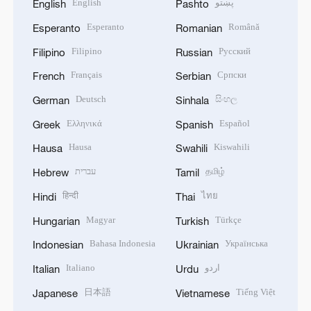
English
پښتو
English
Pashto
Esperanto
Română
Esperanto
Romanian
Filipino
Русский
Filipino
Russian
Français
Српски
French
Serbian
Deutsch
සිංහල
German
Sinhala
Ελληνικά
Español
Greek
Spanish
Hausa
Kiswahili
Hausa
Swahili
עברית
தமிழ்
Hebrew
Tamil
हिन्दी
ไทย
Hindi
Thai
Magyar
Türkçe
Hungarian
Turkish
Bahasa Indonesia
Українська
Indonesian
Ukrainian
Italiano
اردو
Italian
Urdu
日本語
Tiếng Việt
Japanese
Vietnamese